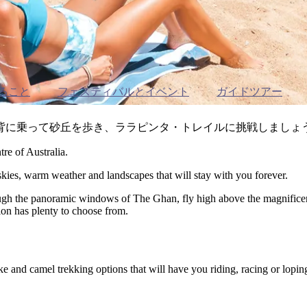
ること
フェスティバルとイベント
ガイドツアー
背に乗って砂丘を歩き、ララピンタ・トレイルに挑戦しましょ
tre of Australia.
 skies, warm weather and landscapes that will stay with you forever.
rough the panoramic windows of The Ghan, fly high above the magnifice
gion has plenty to choose from.
e and camel trekking options that will have you riding, racing or loping