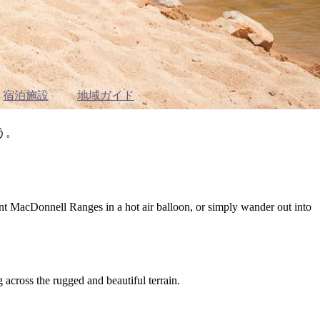
宿泊施設
地域ガイド
う。
nt MacDonnell Ranges in a hot air balloon, or simply wander out into
 across the rugged and beautiful terrain.