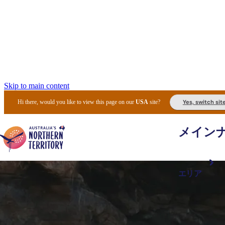
Skip to main content
Yes, switch sit
Hi there, would you like to view this page on our
USA
site?
メイン
エリア