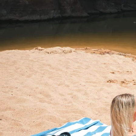
こととすること
アウトドア・アクテ