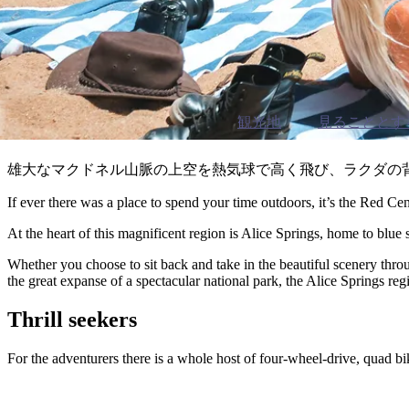
観光地
見ることとす
雄大なマクドネル山脈の上空を熱気球で高く飛び、ラクダの
If ever there was a place to spend your time outdoors, it’s the Red Cen
At the heart of this magnificent region is Alice Springs, home to blue
Whether you choose to sit back and take in the beautiful scenery th
the great expanse of a spectacular national park, the Alice Springs re
Thrill seekers
For the adventurers there is a whole host of four-wheel-drive, quad bik