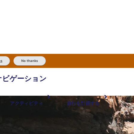
es
No thanks
ナビゲーション
アクティビティ
旅行を計画する
最も人気が高い場所
計画と予約
体験
旅行タイプ
アウトバックとアウトドア
実用的な情報
現地でしたいこと
計画ツール
地域ごとに散
検索: