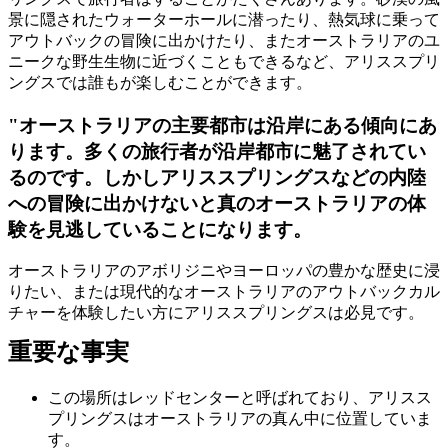
ア
ク
で
景に隠されたウォーターホールに潜ったり、熱気球に乗って
ク
と
アウトバックの冒険に出かけたり、またオーストラリアのユ
し
テ
ニークな野生生物に近づくこともできるなど、アリススプリ
ア
た
計
ィ
ングスでは誰もが楽しむことができます。
ウ
い
画
ビ
ト
こ
ツ
"オーストラリアの主要都市は沿岸にある傾向にあ
テ
ド
と
ー
ります。多くの旅行者が沿岸都市に魅了されてい
ィ
ア
ル
るのです。しかしアリススプリングスなどの内陸
への冒険に出かけないと真のオーストラリアの体
験を見逃していることになります。
地
オーストラリアのアボリジニやヨーロッパの豊かな歴史に浸
旅
域
りたい、または現代的なオーストラリアのアウトバックカル
行
ご
チャーを体験したい方にアリススプリングスは必見です。
を
と
重要な事実
計
に
画
散
この場所はレッドセンターと呼ばれており、アリスス
す
策
プリングスはオーストラリアの真ん中に位置していま
る
す。