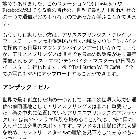
地でもありました。このステーションでは Instagramや
Facebookが出てくる前の時代の、世界で最も人里離れた社会
の一つで通信がどのようなものであったか学ぶことができま
す。
もう少し行動したい方は、アリススプリングス・テレグラ
フ・ステーション歴史保護区の周辺地域をマウンテンバイク
で探索する日帰りマウンテンバイクツアーはいかがでしょう
か。アリススプリングスは世界でも最高の散策路があり毎年
開催される アリス・マウンテンバイク・マスターは3日間の
イースターに行われます。後でTrail Station Wi-Fi Caféにて全
ての写真をSNSにアップロードすることができます。
アンザック・ヒル
世界で最も孤立した街の一つとして、第二次世界大戦では通
信の前哨基地としてアリススプリングスは非常に重要でし
た。街の中央に位置しているアリススプリングスのアンザッ
クヒル は街のパノラマ風景を眺めることができ、特に日の
入り時には必見のスポットです。マクドネル山脈に沈む太陽
を眺め、カントリースタイルの喧騒を見下ろしてみるのもい
いでしょう。