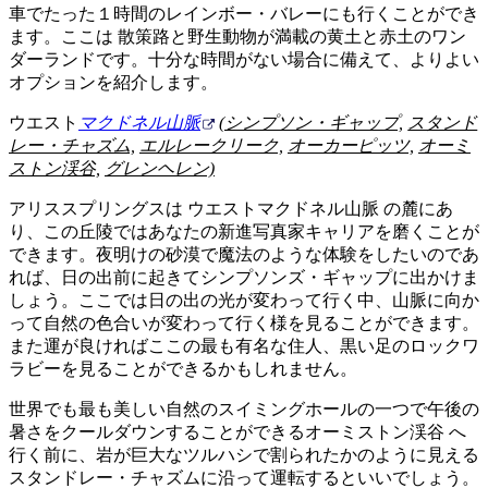
車でたった１時間のレインボー・バレーにも行くことができ
ます。ここは 散策路と野生動物が満載の黄土と赤土のワン
ダーランドです。十分な時間がない場合に備えて、よりよい
オプションを紹介します。
ウエスト
マクドネル山脈
(シンプソン・ギャップ,
スタンド
レー・チャズム,
エルレークリーク,
オーカーピッツ,
オーミ
ストン渓谷,
グレンヘレン)
アリススプリングスは ウエストマクドネル山脈 の麓にあ
り、この丘陵ではあなたの新進写真家キャリアを磨くことが
できます。夜明けの砂漠で魔法のような体験をしたいのであ
れば、日の出前に起きてシンプソンズ・ギャップに出かけま
しょう。ここでは日の出の光が変わって行く中、山脈に向か
って自然の色合いが変わって行く様を見ることができます。
また運が良ければここの最も有名な住人、黒い足のロックワ
ラビーを見ることができるかもしれません。
世界でも最も美しい自然のスイミングホールの一つで午後の
暑さをクールダウンすることができるオーミストン渓谷 へ
行く前に、岩が巨大なツルハシで割られたかのように見える
スタンドレー・チャズムに沿って運転するといいでしょう。