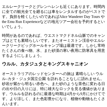
エルレークリークとグレンヘレンも近くにあります。時間内
に全ての観光全てを廻るには車をレンタルするのがベストで
す。負担を軽くしたいのであればAlice Wanderer Day Tours や
the Emu Run Experienceなどの地元ツアー会社を予約するとい
いでしょう。
時間があるのであれば、ウエストマクドネル山脈でのキャン
プはとても素晴らしいです。またオーミストン渓谷やエルレ
ークリークビッグホールキャンプ場は最適です。しかし常時
たくさんの食べ物、水、また砂漠の寒い夜用に防寒具を用意
するようにしましょう。
ウルル、カタジュタとキングスキャニオン
オーストラリアのレッドセンターへの旅は 素晴らしい ウル
ル–カタ・ジュタ国立公園 を訪れることなしに語れません。
砂岩が紫から明るい赤色へ、また砂のような茶色に変わる日
の出や日の入りには、特に雄大なロックを見る価値がありま
す。ウルルを訪れるのに最適な時期は4月から9月にかけてで
す。より涼しく、また色彩豊かになり、植物や動物もたくさ
んいます。