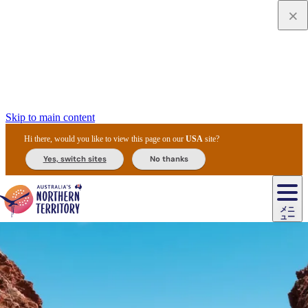
Skip to main content
Hi there, would you like to view this page on our
USA
site?
Yes, switch sites
No thanks
ジ
カ
ョ
ウ
フ
ア
ル
リ
ル
ェ
ウ
お
ル
ッ
ル/
フ
ガ
ス
ト
得
メニ
リ
カ
ト
エ
先
ー
イ
ュー
ア
テ
交
ド
な
ッ
ル
ジ
ア
住
ド
ド
リ
ィ
通
カ
ア・
プ
チ
ル
ャ/
ー
民
ダ
＆
同
ス
バ
機
カ
ア
ラ
フ
/
キ
ウ
ズ
文
宿
ー
ド
行
ス
ル
関
ド
ク
ン
ィ
ワ
ラ
デ
ャ
ェ
ロ
化
泊
ウ
リ
ツ
プ
と
＆
ゥ
テ
＆
ー
自
タ
ニ
グ
ビ
ン
ス
ッ
体
施
ィ
ン
ア
メ
リ
イ
レ
国
ィ
オ
ル
然
ル
ト
ジ
ル
ピ
ト
ク
験
設
ン
ク
ー
ン
ベ
ン
立
ビ
フ
ド
と
カ
歴
ミ
ュ
ズ・
ン
マ
グ
ン
タ
公
テ
ァ
国
野
国
史
イ
テ
ル
ア
マ
グ
ク
ズ
ト
ル
園
ィ
ー
立
生
立
と
ィ
ク
リ
ー
&
ド
公
生
公
伝
ウ
国
ー