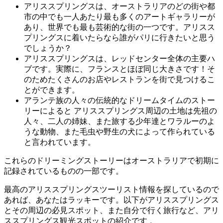
アリススプリングスは、オーストラリアのどの街や都
市の中でも一人あたり最も多くのアートギャラリーが
あり、世界でも最も芸術的な街の一つです。アリスス
プリングスに着いたらなら誰がパリに行きたいと思う
でしょうか？
アリススプリングスは、レッドセンター全体の主要ハ
検
ブです。実際に、フランスとほぼ同じ大きさです！そ
索:
のためたくさんのお店やレストランを街で見つけるこ
とができます。
アランテ族の人々の伝統的なドリームタイムのストー
リーによると アリススプリングス周辺の土地は先祖の
人々、二人の姉妹、また旅する少年達とワラルーのよ
Sign
うな動物、また毛虫や野生の犬によって作られている
up
と言われています。
これらのドリーミングストーリーはオーストラリアで初期に
記録されているものの一部です。
最高のアリススプリングスツーリスト情報を探しているので
あれば、あなたはラッキーです。以下がアリススプリングス
とその周辺の必見スポット、また自分で行く旅行など、アリ
ススプリングス観光スポットの紹介です 。