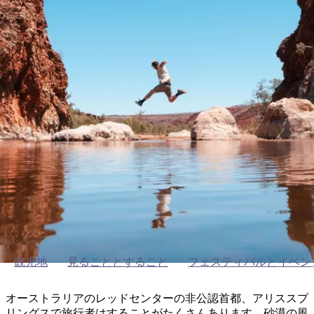
ブ
グ
ネ
ン
園
物
園
統
ィ
立
な
ル
ラ
ル
諸
釣
公
体
ズ
ン
国
旅
ナ
最
島
り
園
験
保
ピ
立
の
護
ン
公
コ
も
ビ
区
グ
園
ツ
アリススプリングズとその周辺
人
ゲ
体
計
気
ー
地域ガイド
験
画
が
シ
と
高
予
い
ョ
約
場
旅
ン
所
行
タ
エ
イ
実
リ
プ
用
ア
ア
的
ウ
観光地
見ることとすること
フェスティバルとイベン
な
ト
情
バ
現
オーストラリアのレッドセンターの非公認首都、アリススプ
報
ッ
地
リングスで旅行者はすることがたくさんあります。砂漠の風