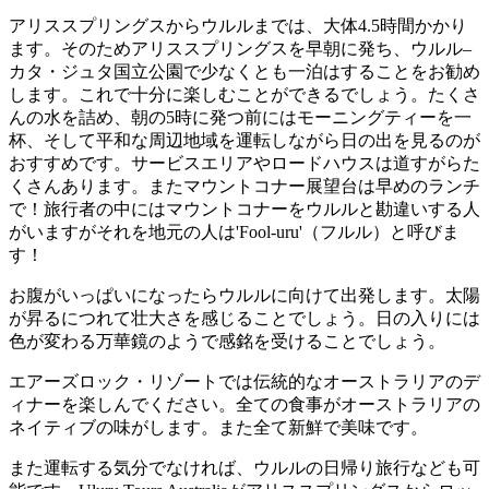
アリススプリングスからウルルまでは、大体4.5時間かかり
ます。そのためアリススプリングスを早朝に発ち、ウルル–
カタ・ジュタ国立公園で少なくとも一泊はすることをお勧め
します。これで十分に楽しむことができるでしょう。たくさ
んの水を詰め、朝の5時に発つ前にはモーニングティーを一
杯、そして平和な周辺地域を運転しながら日の出を見るのが
おすすめです。サービスエリアやロードハウスは道すがらた
くさんあります。またマウントコナー展望台は早めのランチ
で！旅行者の中にはマウントコナーをウルルと勘違いする人
がいますがそれを地元の人は'Fool-uru'（フルル）と呼びま
す！
お腹がいっぱいになったらウルルに向けて出発します。太陽
が昇るにつれて壮大さを感じることでしょう。日の入りには
色が変わる万華鏡のようで感銘を受けることでしょう。
エアーズロック・リゾートでは伝統的なオーストラリアのデ
ィナーを楽しんでください。全ての食事がオーストラリアの
ネイティブの味がします。また全て新鮮で美味です。
また運転する気分でなければ、ウルルの日帰り旅行なども可