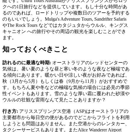
能です。Uluru Tours Australiaがアリススプリングスからロッ
クへの1日旅行などを提供しています。もし十分な時間があ
るのであれば、ロードトリップや複数日のツアーを予約する
のもいいでしょう。Mulga's Adventure Tours, Sandrifter Safaris
やThe Rock Tours などではカタジュタからウルル、キングス
キャニオン への旅行やその周辺の観光を楽しむことができ
ます。
知っておくべきこと
訪れるのに最適な時期:
オーストラリアのレッドセンターの
気候は、暑い夏のような昼と寒い冬のような夜など極端であ
る傾向にあります。暖かい日や涼しい夜がお好みであれば、
秋（3月から5月）もしくは春（9月から11月）がおすすめで
す。もちろん夏や冬などの極端な気候の場合には必見の季節
性イベントもあります。雪のような厚い霜に覆われた砂漠や
ウルルの壮観な雷雨なんて見たことありますか？
行き方:
アリススプリングス空港（ASP)はオーストラリアの
主要都市から毎日空の便があるのでどこからフライトを利用
しようとも問題はありません。また空港からのレンタカー、
タクシーサービスもあります。またAlice Wanderer Airport