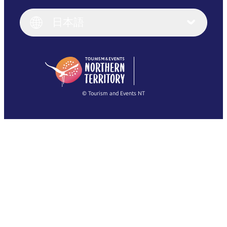
Italiano
English (UK)
日本語
Deutsch
English (US)
日本語
English
简体中文
(Singapore)
繁體中文
Français
© Tourism and Events NT