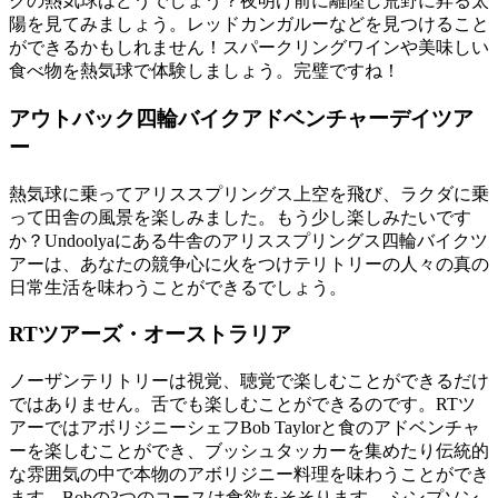
クの熱気球はどうでしょう？夜明け前に離陸し荒野に昇る太
陽を見てみましょう。レッドカンガルーなどを見つけること
ができるかもしれません！スパークリングワインや美味しい
食べ物を熱気球で体験しましょう。完璧ですね！
アウトバック四輪バイクアドベンチャーデイツア
ー
熱気球に乗ってアリススプリングス上空を飛び、ラクダに乗
って田舎の風景を楽しみました。もう少し楽しみたいです
か？Undoolyaにある牛舎のアリススプリングス四輪バイクツ
アーは、あなたの競争心に火をつけテリトリーの人々の真の
日常生活を味わうことができるでしょう。
RTツアーズ・オーストラリア
ノーザンテリトリーは視覚、聴覚で楽しむことができるだけ
ではありません。舌でも楽しむことができるのです。RTツ
アーではアボリジニーシェフBob Taylorと食のアドベンチャ
ーを楽しむことができ、ブッシュタッカーを集めたり伝統的
な雰囲気の中で本物のアボリジニー料理を味わうことができ
ます。Bobの3つのコースは食欲をそそります。 シンプソン