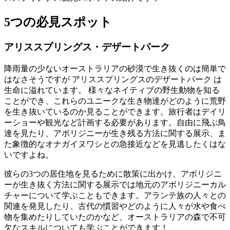
5つの必見スポット
アリススプリングス・デザートパーク
降雨量の少ないオーストラリアの砂漠で生き抜くのは簡単で
はなさそうですが アリススプリングスのデザートパーク は
生命に溢れています。 様々なネイティブの野生動物を知る
ことができ、これらのユニークな生き物達がどのように荒野
を生き抜いているのか見ることができます。旅行者はデイリ
ーショーや観光など計画する必要があります。自由に飛ぶ鳥
達を見たり、アボリジニーが生き残る方法に関する展示、ま
た象徴的なオナガイヌワシとの急接近などを見逃したくはな
いですよね。
彼らの3つの居住地を見るために散策に出かけ、アボリジニ
ーが生き抜く方法に関する展示では地元のアボリジニーカル
チャーについて学ぶこともできます。アランテ族の人々との
関連を発見したり、古代の慣習やどのように人々が水や食べ
物を集めたりしていたのかなど、オーストラリアの森で不可
欠なスキルについても学ぶことができます！