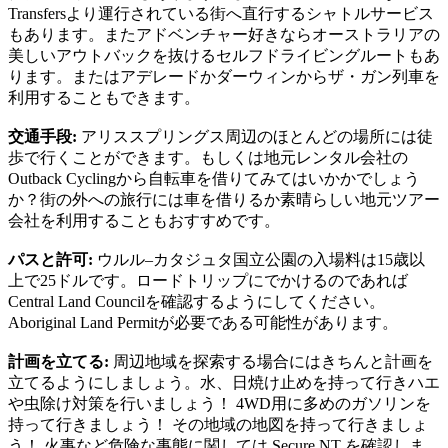
Transfersより運行されている街へ直行するシャトルサービス
もあります。またアドベンチャー好きならオーストラリアの
美しいアウトバックを抜けるセルフドライビングルートもあ
ります。またはアデレードかダーウィンからザ・ガン列車を
利用することもできます。
交通手段:
アリススプリングス周辺のほとんどの場所には徒
歩で行くことができます。もしくは地元レンタル会社の
Outback Cyclingから自転車を借りてみてはいかかでしょう
か？街の外への旅行には車を借りるか素晴らしい地元ツアー
会社を利用することもおすすめです。
パスと許可:
ウルル–カタジュタ国立公園の入場料は15歳以
上で25ドルです。ロードトリップにでかけるのであれば
Central Land Councilを確認するようにしてください。
Aboriginal Land Permitが必要である可能性があります。
計画を立てる:
周辺地域を探索する場合にはきちんと計画を
立てるようにしましょう。水、日焼け止めを持って行きハエ
や虫除け対策を行いましょう！ 4WD用に多めのガソリンを
持って行きましょう！ その地域の地図を持って行きましょ
う！ 火事など危険な事態に関しては Secure NT を確認しま