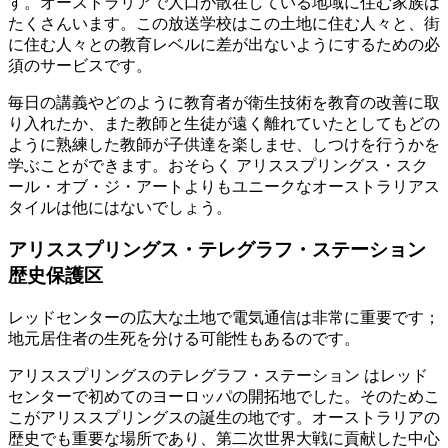
す。オーストラリアで人口が散在している地域に住む家族は
たくさんいます。この放送学校はこの土地に住む人々と、街
に住む人々との教育レベルに差が出ないようにするための必
須のサービスです。
毎日の講義やどのように教育者が衛生技術を教育の改善に取
り入れたか、また教師と生徒が遠く離れていたとしてもどの
ように熟練した教師が子供達を楽しませ、しつけを行うかを
学ぶことができます。おそらく アリススプリングス・スク
ール・オブ・ジ・アートよりもユニークなオーストラリアス
タイルは他にはないでしょう。
アリススプリングス・テレグラフ・ステーション
歴史保護区
レッドセンターの広大な土地で電気通信は非常に重要です；
地元居住者の生死を分ける可能性もあるのです。
アリススプリングスのテレグラフ・ステーション はレッド
センターで初めてのヨーロッパの開拓地でした。そのためこ
こがアリススプリングスの誕生の地です。オーストラリアの
歴史でも重要な場所であり、第二次世界大戦に貢献した中心