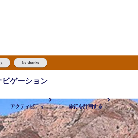
es
No thanks
ナビゲーション
アクティビティ
旅行を計画する
最も人気が高い場所
計画と予約
体験
旅行タイプ
アウトバックとアウトドア
実用的な情報
現地でしたいこと
計画ツール
地域ごとに散
検索: