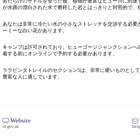
岩だらけのサドルを登った後、植物が豊富なヒュー川に到達
が水路の漂白された水で磨耗した岩とはっきりと対照的で、
あなたは非常に冷たい水の小さなストレッチを交渉する必要
ーミーな白い花があります。
キャンプは許可されており、ヒューゴージジャンクションへ
着する前にオンラインで予約する必要があります。
ララピンタトレイルのセクション5は、非常に硬いものとし
豊富な人に適しています。
Website
nt.gov.au
lara