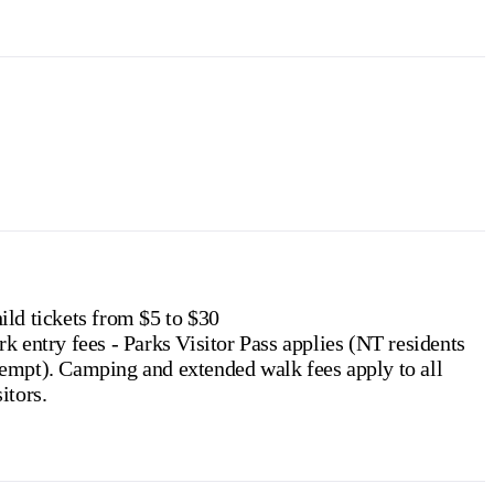
f residency, such as a valid NT driver licence.
e NT
.
ild tickets from $5 to $30
rk entry fees - Parks Visitor Pass applies (NT residents
ng and extended walk fees apply to all
sitors.