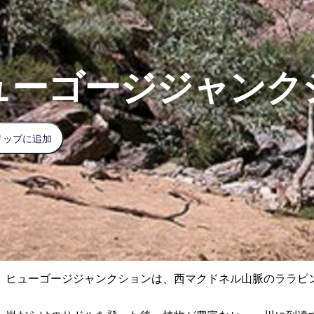
ューゴージジャンク
リップに追加
ヒューゴージジャンクションは、西マクドネル山脈のララピ