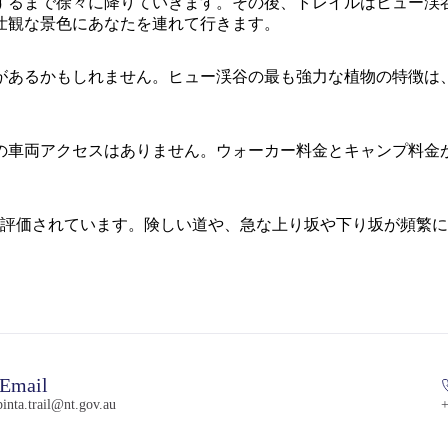
するまで徐々に降りていきます。その後、トレイルはヒュー渓
壮観な景色にあなたを連れて行きます。
があるかもしれません。ヒュー渓谷の最も強力な植物の特徴は
の車両アクセスはありません。ウォーカー料金とキャンプ料金
て評価されています。険しい道や、急な上り坂や下り坂が頻繁
Email
pinta.trail@nt.gov.au
+