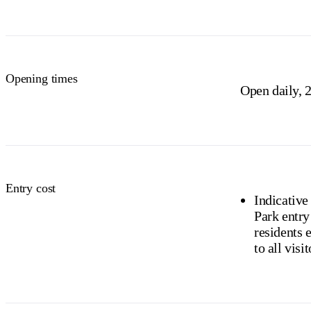
NT residents 
Buy your pas
Opening times
Open daily, 2
Entry cost
Indicative
Park entry
residents exempt). Camping and
to all visit