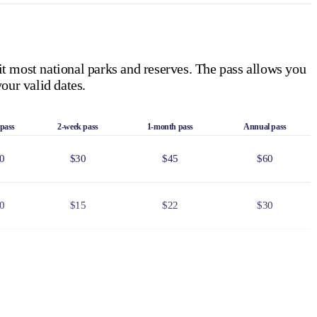
it most national parks and reserves. The pass allows you
our valid dates.
 pass
2-week pass
1-month pass
Annual pass
0
$30
$45
$60
0
$15
$22
$30
0
$75
$110
$150
6
$24
$36
$48