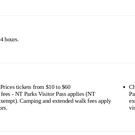
don't need a visitor pass but may be asked to show proof o
s online
or find out more about
passes & permits in th
4 hours.
 Prices tickets from $10 to $60
Ch
 fees - NT Parks Visitor Pass applies (NT
Pa
 extended walk fees apply
exempt). Campi
ors.
vi