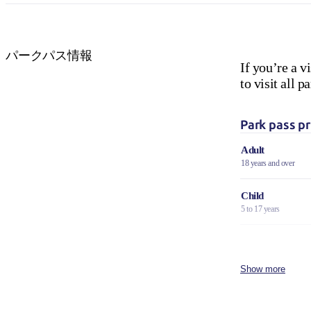
パークパス情報
If you’re a v
to visit all
Park pass pr
Adult
18 years and over
Child
5 to 17 years
Family
2 adults and 4 children
Show more
Concession
Holders of Australian
DVA Card.