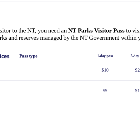
isitor to the NT, you need an
NT Parks Visitor Pass
to vis
 parks and reserves managed by the NT Government within y
ices
Pass type
1-day pass
3-day
$10
$2
$5
$1
$25
$5
$8
$1
 Government issued Seniors Card, Pensioner Concession Card or