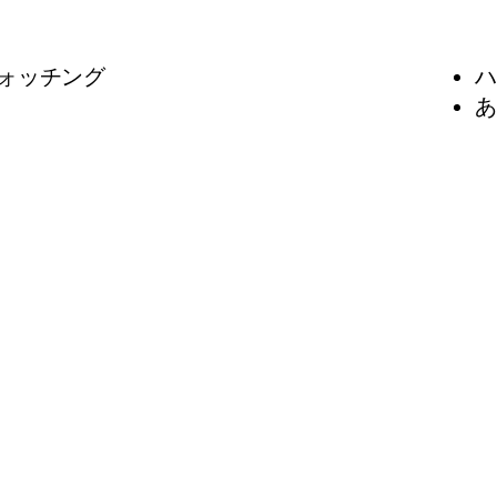
ォッチング
ハ
あ