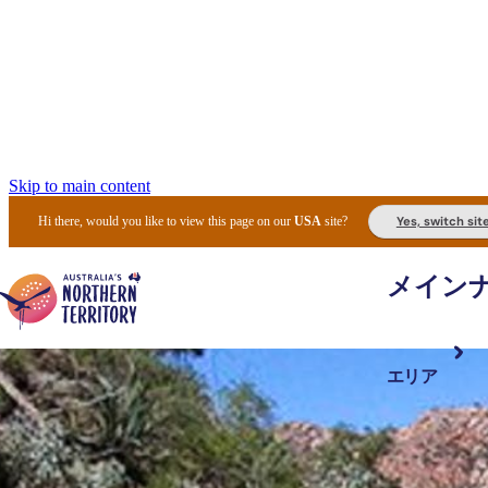
Skip to main content
Yes, switch sit
Hi there, would you like to view this page on our
USA
site?
メイン
エリア