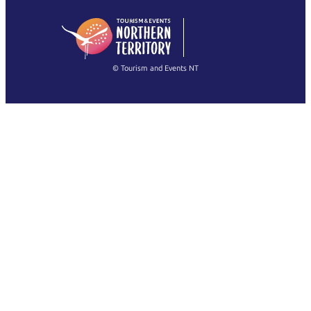
日本語
English
简体中文
(Singapore)
繁體中文
Français
© Tourism and Events NT
Mostra tutte le foto