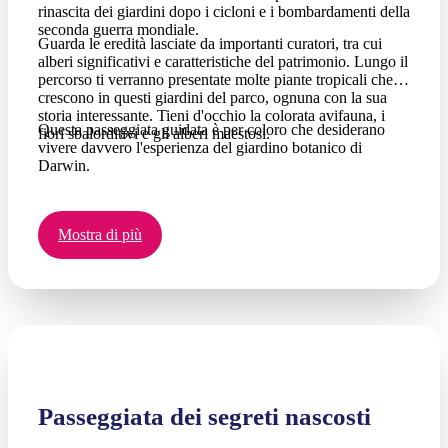
rinascita dei giardini dopo i cicloni e i bombardamenti della
seconda guerra mondiale.
Guarda le eredità lasciate da importanti curatori, tra cui
alberi significativi e caratteristiche del patrimonio. Lungo il
percorso ti verranno presentate molte piante tropicali che
crescono in questi giardini del parco, ognuna con la sua
storia interessante. Tieni d'occhio la colorata avifauna, i
Questa passeggiata guidata è per coloro che desiderano
fiori sbalorditivi e gli alberi maestosi.
vivere davvero l'esperienza del giardino botanico di
Darwin.
Mostra di più
Passeggiata dei segreti nascosti