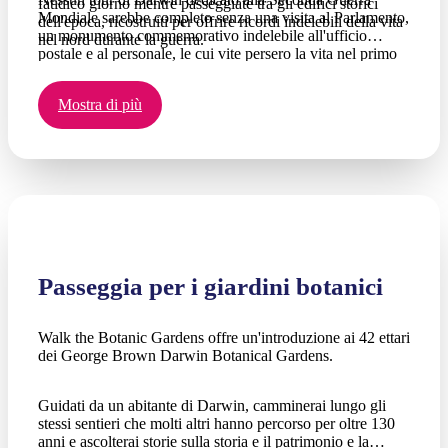
fatidico giorno mentre passeggiate tra gli edifici storici
Mondiale sarebbe completo senza una visita al Parlamento,
dell'epoca, ricostruiti per offrire ricordi indelebili della vita
un monumento commemorativo indelebile all'ufficio
nel nord durante la guerra.
postale e al personale, le cui vite persero la vita nel primo
dei 77 bombardamenti sulla città.
Mostra di più
Passeggia per i giardini botanici
Walk the Botanic Gardens offre un'introduzione ai 42 ettari
dei George Brown Darwin Botanical Gardens.
Guidati da un abitante di Darwin, camminerai lungo gli
stessi sentieri che molti altri hanno percorso per oltre 130
anni e ascolterai storie sulla storia e il patrimonio e la