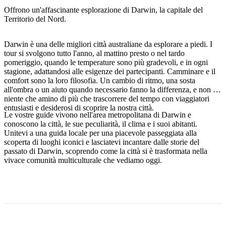
Offrono un'affascinante esplorazione di Darwin, la capitale del
Territorio del Nord.
Cerca:
Darwin è una delle migliori città australiane da esplorare a piedi. I
tour si svolgono tutto l'anno, al mattino presto o nel tardo
pomeriggio, quando le temperature sono più gradevoli, e in ogni
stagione, adattandosi alle esigenze dei partecipanti. Camminare e il
comfort sono la loro filosofia. Un cambio di ritmo, una sosta
Sign
all'ombra o un aiuto quando necessario fanno la differenza, e non c'è
up
niente che amino di più che trascorrere del tempo con viaggiatori
entusiasti e desiderosi di scoprire la nostra città.
Le vostre guide vivono nell'area metropolitana di Darwin e
conoscono la città, le sue peculiarità, il clima e i suoi abitanti.
Unitevi a una guida locale per una piacevole passeggiata alla
scoperta di luoghi iconici e lasciatevi incantare dalle storie del
passato di Darwin, scoprendo come la città si è trasformata nella
vivace comunità multiculturale che vediamo oggi.