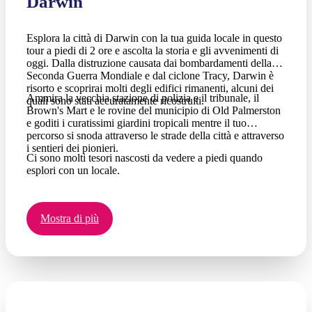
Darwin
Esplora la città di Darwin con la tua guida locale in questo
tour a piedi di 2 ore e ascolta la storia e gli avvenimenti di
oggi. Dalla distruzione causata dai bombardamenti della
Seconda Guerra Mondiale e dal ciclone Tracy, Darwin è
risorto e scoprirai molti degli edifici rimanenti, alcuni dei
Ammira la vecchia stazione di polizia e il tribunale, il
quali sono stati accuratamente ricostruiti.
Brown's Mart e le rovine del municipio di Old Palmerston
e goditi i curatissimi giardini tropicali mentre il tuo
percorso si snoda attraverso le strade della città e attraverso
i sentieri dei pionieri.
Ci sono molti tesori nascosti da vedere a piedi quando
esplori con un locale.
Mostra di più