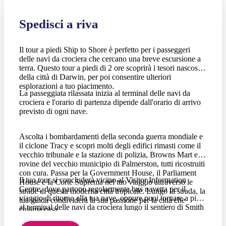
Spedisci a riva
Il tour a piedi Ship to Shore è perfetto per i passeggeri
delle navi da crociera che cercano una breve escursione a
terra. Questo tour a piedi di 2 ore scoprirà i tesori nascosti
della città di Darwin, per poi consentire ulteriori
esplorazioni a tuo piacimento.
La passeggiata rilassata inizia al terminal delle navi da
crociera e l'orario di partenza dipende dall'orario di arrivo
previsto di ogni nave.
Ascolta i bombardamenti della seconda guerra mondiale e
il ciclone Tracy e scopri molti degli edifici rimasti come il
vecchio tribunale e la stazione di polizia, Browns Mart e le
rovine del vecchio municipio di Palmerston, tutti ricostruiti
con cura. Passa per la Government House, il Parliament
Il tuo tour si concluderà vicino al Visitor Information
House e la Corte Suprema nel tuo viaggio attraverso le
Centre, dove partono regolarmente bus navetta per il
strade di questa moderna città tropicale. Lungo la strada, la
viaggio di ritorno alla tua nave, oppure puoi tornare a piedi
tua guida condividerà la sua passione per la città che
al terminal delle navi da crociera lungo il sentiero di Smith
chiama casa.
Street.