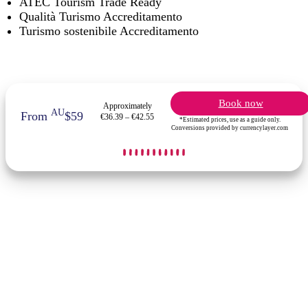
ATEC Tourism Trade Ready
Qualità Turismo Accreditamento
Turismo sostenibile Accreditamento
Book now
Approximately
AU
From
$59
€36.39 – €42.55
*Estimated prices, use as a guide only.
Conversions provided by currencylayer.com