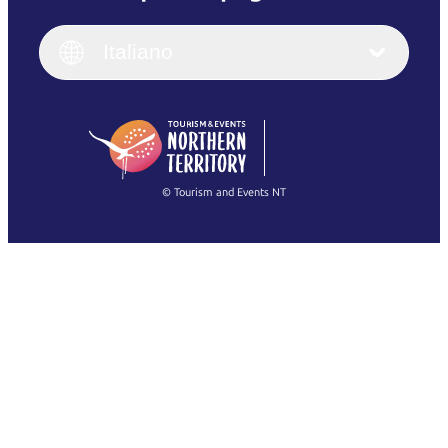
English
Italiano
English (UK)
Italiano
Deutsch
English (US)
日本語
English
简体中文
(Singapore)
繁體中文
Français
© Tourism and Events NT
Mostra tutte le foto