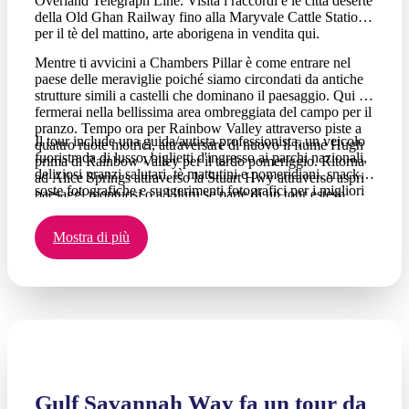
Overland Telegraph Line. Visita i raccordi e le città deserte
della Old Ghan Railway fino alla Maryvale Cattle Station
per il tè del mattino, arte aborigena in vendita qui.
Mentre ti avvicini a Chambers Pillar è come entrare nel
paese delle meraviglie poiché siamo circondati da antiche
strutture simili a castelli che dominano il paesaggio. Qui ti
fermerai nella bellissima area ombreggiata del campo per il
pranzo. Tempo ora per Rainbow Valley attraverso piste a
Il tour include una guida/autista professionista, un veicolo
quattro ruote motrici, attraversare di nuovo il fiume Hugh
fuoristrada di lusso, biglietti d'ingresso ai parchi nazionali,
prima di Rainbow Valley per il tardo pomeriggio. Ritorna
deliziosi pranzi salutari, tè mattutini e pomeridiani, snack,
ad Alice Springs attraverso la Stuart Hwy attraverso aspri
soste fotografiche e suggerimenti fotografici per i migliori
paesaggi montuosi o a Uluru se parte di un tour esteso.
scatti, prelievo e ritorno dall'hotel CBD. Piccolo gruppo -
di solito 2-6 persone, con un minimo di 2 passeggeri per la
Mostra di più
partenza.
Gulf Savannah Way fa un tour da