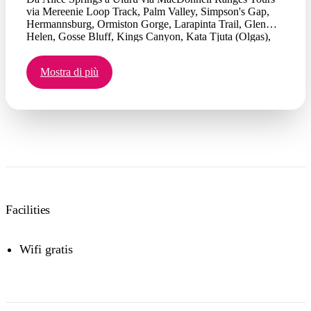
via Mereenie Loop Track, Palm Valley, Simpson's Gap,
Hermannsburg, Ormiston Gorge, Larapinta Trail, Glen
Helen, Gosse Bluff, Kings Canyon, Kata Tjuta (Olgas),
Uluru (Ayers Rock), roccia aborigena arte, visita l'arte
aborigena e; Centro culturale. Disponibile inverso.
Mostra di più
Facilities
Wifi gratis