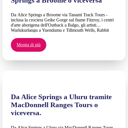
Springs a Broome o viceversa
Da Alice Springs a Broome via Tanami Track Tours -
inclusa la crociera Geike Gorge sul fiume Fitzroy, i centri
d'arte aborigena dell'Outback a Balgo, gli artisti
Warlukurlangu a Yuendumu e Tillmouth Wells, Rabbit
Flat, Wolfe Creek Crater, Balgo Aboriginal Art
Community, miniere d'oro, storia dell'allevamento del
Mostra di più
bestiame - Parte lunedì alle 13:30 (dopo l'arrivo dei voli),
termina sabato dopo colazione Cable Beach Broome. 3
notti pernottamento, 2 notti in comodo campeggio con
attrezzatura fornita.
Da Alice Springs a Uluru tramite
MacDonnell Ranges Tours o
viceversa.
Da Alice Springs a Uluru via MacDonnell Ranges Tours