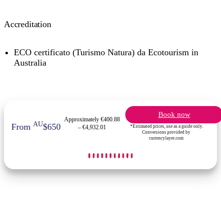
Accreditation
ECO certificato (Turismo Natura) da Ecotourism in
Australia
Book now
Approximately €400.88
AU
From
$650
*Estimated prices, use as a guide only.
– €4,932.01
Conversions provided by
currencylayer.com