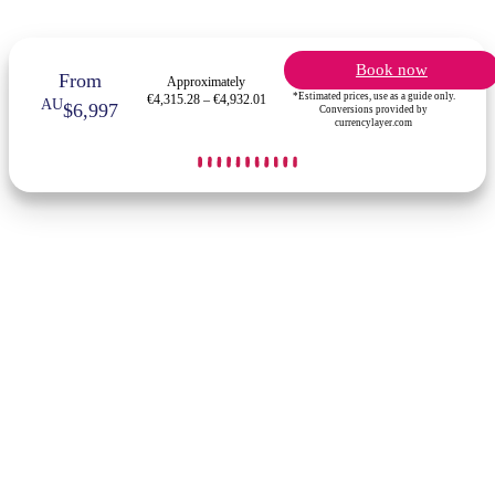
Book now
From
Approximately
*Estimated prices, use as a guide only.
€4,315.28 – €4,932.01
AU
$6,997
Conversions provided by
currencylayer.com