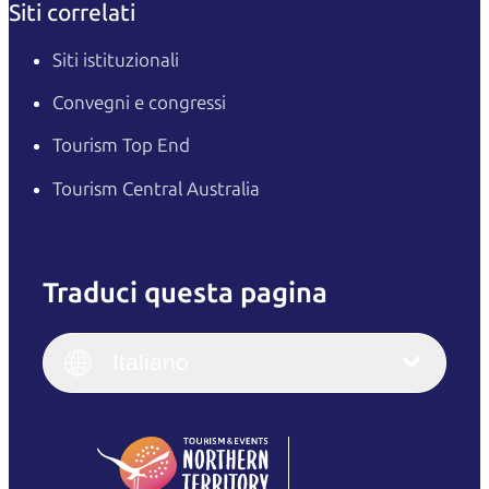
Siti correlati
Siti istituzionali
Convegni e congressi
Tourism Top End
Tourism Central Australia
Traduci questa pagina
English
Italiano
English (UK)
Italiano
Deutsch
English (US)
日本語
English
简体中文
(Singapore)