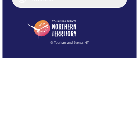
Deutsch
English (US)
日本語
English
简体中文
(Singapore)
繁體中文
Français
© Tourism and Events NT
Mostra tutte le foto