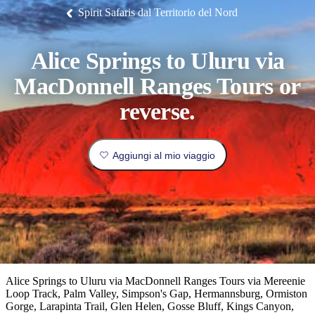
Litchfield
fauna
Park
tradizione
Arnhem
all’insegna
Luoghi
Spirit Safaris dal Territorio del Nord
Esperienze
Isole
Land
del
I
Pianifica
Tiwi
Pesca
orientale.
lusso
da
Camping
Il
Idee
Tjorita
e
Nitmiluk
di
/
luoghi
e
visitare
Mataranka
glamping
Gorge
viaggio
Karlu
Parco
Alice Springs to Uluru via
Karlu/Devils
Nazionale
più
prenota
Marbles
Maguk
dei
Tipo
MacDonnell Ranges Tours or
popolari
West
di
MacDonnell
reverse.
viaggiatore
Informazioni
Cosa
Outback
pratiche
fare
Aggiungi al mio viaggio
e
Le
attività
esperienze
all'aperto
Strumenti
migliori
per
Pianifica
pianificare
il
Esplora
il
viaggio
per
viaggio
Alice Springs to Uluru via MacDonnell Ranges Tours via Mereenie
regioni
Loop Track, Palm Valley, Simpson's Gap, Hermannsburg, Ormiston
Gorge, Larapinta Trail, Glen Helen, Gosse Bluff, Kings Canyon,