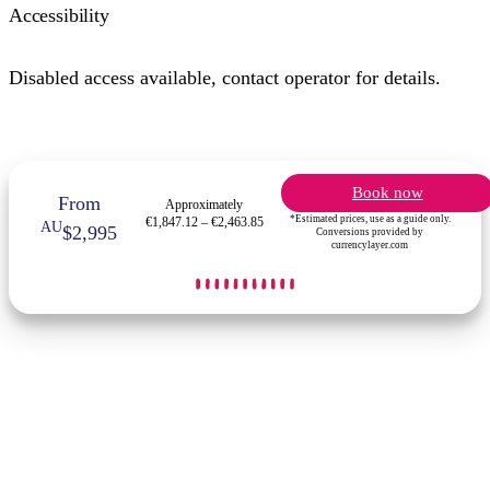
Accessibility
Disabled access available, contact operator for details.
Book now
From
Approximately
*Estimated prices, use as a guide only.
€1,847.12 – €2,463.85
AU
$2,995
Conversions provided by
currencylayer.com