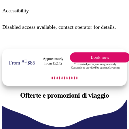
Accessibility
Disabled access available, contact operator for details.
Book now
Approximately
AU
From
$85
From
€52.42
*Estimated prices, use as a guide only.
Conversions provided by currencylayer.com
Offerte e
promozioni di viaggio