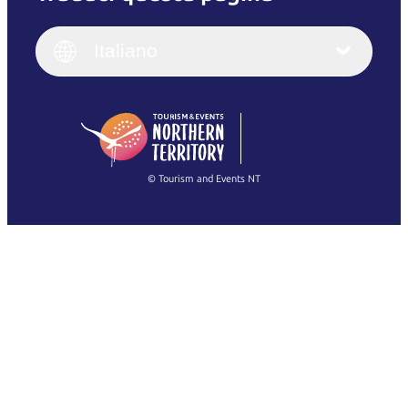
English
Italiano
English (UK)
Italiano
Deutsch
English (US)
日本語
English
简体中文
(Singapore)
繁體中文
Français
© Tourism and Events NT
Mostra tutte le foto