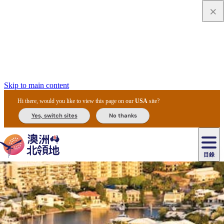
Skip to main content
Hi there, would you like to view this page on our
USA
site?
Yes, switch sites
No thanks
目錄
原
住
民
租
卡
文
愛
美
車
卡
李
自
達
化
麗
食
導
節
和
杜
戶
治
然
瓦
卡
爾
體
住
斯
攻
覽
主
慶
交
國
外
菲
和
塔
魯
茨
文
驗
宿
泉
略
團
烏
與
通
家
和
特
野
卡
歷
尼
卡
奧
魯
活
工
公
探
國
生
國
史
目
特
魯
里
魯
動
具
園
險
家
動
家
與
東
馬
露
米
/
查
公
植
公
文
提
阿
豪