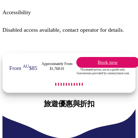
Accessibility
Disabled access available, contact operator for details.
Book now
Approximately From
AU
From
$85
$1,768.01
*Estimated prices, use as a guide only.
Conversions provided by currencylayer.com
旅遊優惠與折扣