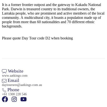
規
規
It is a former frontier outpost and the gateway to Kakadu National
劃
劃
Park. Darwin is treasured country to its traditional owners, the
按
您
工
Larrakia people, who are prominent and active members of the local
地
community. A multicultural city, it boasts a population made up of
的
具
people from more than 60 nationalities and 70 different ethnic
區
旅
backgrounds.
探
行
索
Please quote Day Tour code D2 when booking
搜
Website
尋:
www.aatkings.com
Email
daytoursres@aatkings.com.au
Phone
Sign
+61 1300 228 546
up