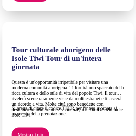
Tour culturale aborigeno delle
Isole Tiwi Tour di un'intera
giornata
Questa è un'opportunità irripetibile per visitare una
moderna comunità aborigena. Ti fornirà uno spaccato della
ricca cultura e dello stile di vita del popolo Tiwi. Il tour
rivelerà scene raramente viste da molti estranei e ti lascerà
un ricordo a vita. Molte città sono benedette con
Si prega di citare il codice TFER per l'intera giornata al
destinazioni insulari nelle vicinanze, ma solo Darwin ha le
momento della prenotazione.
isole Tiwi.
Mostra di più