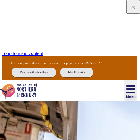
Skip to main content
Hi there, would you like to view this page on our
USA
site?
Yes, switch sites
No thanks
Menu
Tour
Navigazione
Cultura
Sistemazione
Alice
con
Uluru
Kings
Darwin
aborigena
alberghiera
Springs
Gastronomia
guida
/
Noleggio
Kakadu
Offerte
Canyon
principale
Ayers
Festival,
e
National
Attività
e
Parco
&
Rock
manifestazioni
trasporti
Park
all'aperto
promozioni
nazionale
Natura
Watarrka
Storia
di
e
National
e
Esperienze