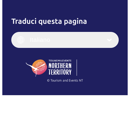
Traduci questa pagina
English
Italiano
English (UK)
Italiano
Deutsch
English (US)
日本語
English
简体中文
(Singapore)
繁體中文
Français
© Tourism and Events NT
Mostra tutte le foto