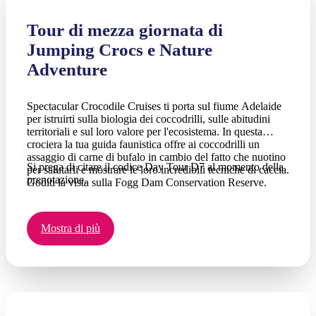
Tour di mezza giornata di
Jumping Crocs e Nature
Adventure
Spectacular Crocodile Cruises ti porta sul fiume Adelaide
per istruirti sulla biologia dei coccodrilli, sulle abitudini
territoriali e sul loro valore per l'ecosistema. In questa
crociera la tua guida faunistica offre ai coccodrilli un
assaggio di carne di bufalo in cambio del fatto che nuotino
Si prega di citare il codice Day Tour D7 al momento della
per salutarli e mostrare le loro incredibili tecniche di caccia.
prenotazione.
Goditi la vista sulla Fogg Dam Conservation Reserve.
Mostra di più