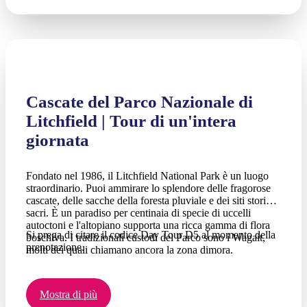
Cascate del Parco Nazionale di
Litchfield | Tour di un'intera
giornata
Fondato nel 1986, il Litchfield National Park è un luogo
straordinario. Puoi ammirare lo splendore delle fragorose
cascate, delle sacche della foresta pluviale e dei siti storici
sacri. È un paradiso per centinaia di specie di uccelli
autoctoni e l'altopiano supporta una ricca gamma di flora
Si prega di citare il codice Day Tour D5 al momento della
boschiva. I tradizionali custodi del Parco sono i Wagait,
prenotazione.
molti dei quali chiamano ancora la zona dimora.
Mostra di più