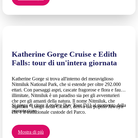
Katherine Gorge Cruise e Edith
Falls: tour di un'intera giornata
Katherine Gorge si trova all'interno del meraviglioso
Nitmiluk National Park, che si estende per oltre 292.000
ettari. Con paesaggi aspri, cascate fragorose e flora e fauna
illimitate, Nitmiluk è un paradiso sia per gli avventurieri
che per gli amanti della natura. Il nome Nitmiluk, che
Si prega di citare il codice Day Tour D11 al momento della
significa "Luogo della Cicala", deriva dal popolo Jawoyn
prenotazione
che è il tradizionale custode del Parco.
Mostra di più