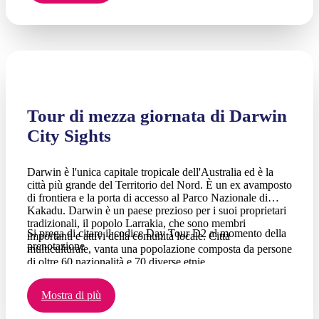
Tour di mezza giornata di Darwin
City Sights
Darwin è l'unica capitale tropicale dell'Australia ed è la
città più grande del Territorio del Nord. È un ex avamposto
di frontiera e la porta di accesso al Parco Nazionale di
Kakadu. Darwin è un paese prezioso per i suoi proprietari
tradizionali, il popolo Larrakia, che sono membri
Si prega di citare il codice Day Tour D2 al momento della
importanti e attivi della comunità locale. Città
prenotazione
multiculturale, vanta una popolazione composta da persone
di oltre 60 nazionalità e 70 diverse etnie.
Mostra di più