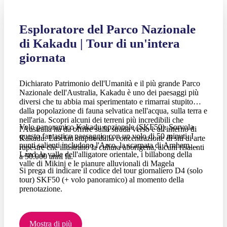
Esploratore del Parco Nazionale
di Kakadu | Tour di un'intera
giornata
Dichiarato Patrimonio dell'Umanità e il più grande Parco
Nazionale dell'Australia, Kakadu è uno dei paesaggi più
diversi che tu abbia mai sperimentato e rimarrai stupito
dalla popolazione di fauna selvatica nell'acqua, sulla terra e
nell'aria. Scopri alcuni dei terreni più incredibili che
Volo panoramico Kakadu opzionale (SKF50). Sorvola
l'Australia ha da offrire sulla strada verso e all'interno di
questo fantastico paesaggio con un volo di 50 minuti. I
Kakadu. Lasciati stupire dalla concentrazione di siti di arte
punti salienti includono l'Arco, la scarpata di Arnhem
rupestre che illustrano la cultura aborigena, alcuni risalenti
Land, la valle dell'alligatore orientale, i billabong della
a 50.000 anni fa.
valle di Mikinj e le pianure alluvionali di Magela
Si prega di indicare il codice del tour giornaliero D4 (solo
tour) SKF50 (+ volo panoramico) al momento della
prenotazione.
Mostra di più