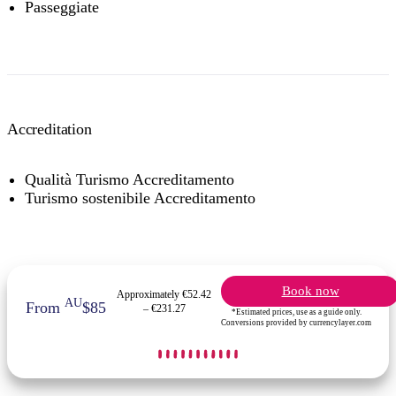
Passeggiate
Accreditation
Qualità Turismo Accreditamento
Turismo sostenibile Accreditamento
Book now
Approximately €52.42
AU
From
$85
– €231.27
*Estimated prices, use as a guide only.
Conversions provided by currencylayer.com