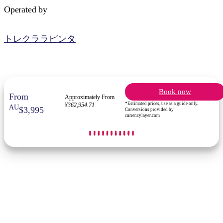
Operated by
トレクララピンタ
Book now
From
Approximately From
*Estimated prices, use as a guide only.
¥362,954.71
AU
$3,995
Conversions provided by
currencylayer.com