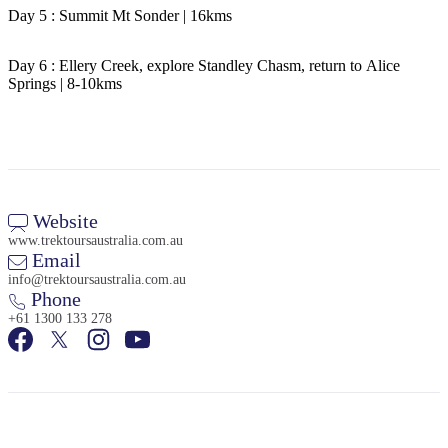
Day 5 : Summit Mt Sonder | 16kms
Day 6 : Ellery Creek, explore Standley Chasm, return to Alice
Springs | 8-10kms
検
索:
Website
www.trektoursaustralia.com.au
Sign
Email
up
info@trektoursaustralia.com.au
Phone
+61 1300 133 278