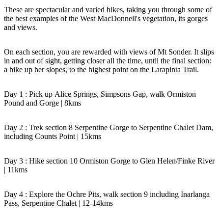
ア
ク
で
These are spectacular and varied hikes, taking you through some of
ク
the best examples of the West MacDonnell's vegetation, its gorges
と
し
テ
and views.
ア
た
計
ィ
ウ
い
画
On each section, you are rewarded with views of Mt Sonder. It slips
ビ
ト
こ
ツ
in and out of sight, getting closer all the time, until the final section:
テ
a hike up her slopes, to the highest point on the Larapinta Trail.
ド
と
ー
ィ
ア
ル
Day 1 : Pick up Alice Springs, Simpsons Gap, walk Ormiston
Pound and Gorge | 8kms
地
Day 2 : Trek section 8 Serpentine Gorge to Serpentine Chalet Dam,
旅
including Counts Point | 15kms
域
行
ご
を
Day 3 : Hike section 10 Ormiston Gorge to Glen Helen/Finke River
と
| 11kms
計
に
画
散
Day 4 : Explore the Ochre Pits, walk section 9 including Inarlanga
す
策
Pass, Serpentine Chalet | 12-14kms
る