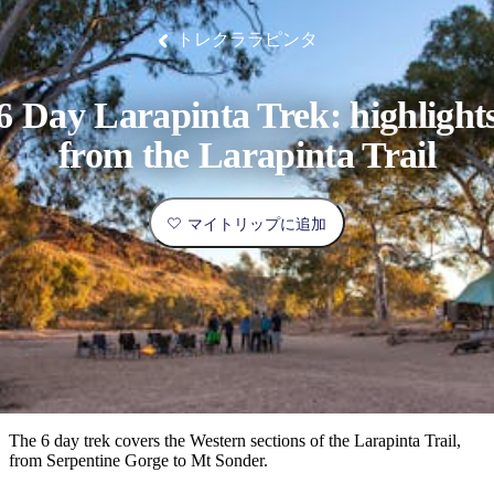
ブ
グ
ネ
ン
園
物
園
統
ィ
立
な
ル
ラ
ル
諸
釣
公
体
ズ
ン
国
旅
ナ
トレクララピンタ
最
島
り
園
験
保
ピ
立
の
護
ン
公
コ
も
ビ
区
グ
園
ツ
人
6 Day Larapinta Trek: highlight
ゲ
体
計
気
ー
from the Larapinta Trail
験
画
が
シ
と
高
予
い
ョ
マイトリップに追加
約
場
旅
ン
所
行
タ
エ
イ
実
リ
プ
用
ア
ア
的
ウ
な
ト
The 6 day trek covers the Western sections of the Larapinta Trail,
情
バ
現
from Serpentine Gorge to Mt Sonder.
報
ッ
地