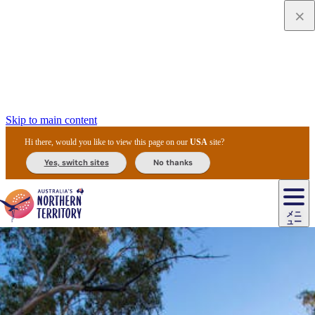
Skip to main content
Hi there, would you like to view this page on our
USA
site?
Yes, switch sites
No thanks
ジ
カ
ョ
ウ
フ
ア
ル
リ
ル
ェ
ウ
お
ル
ッ
ル/
フ
ガ
ス
ト
得
メニ
リ
カ
ト
エ
先
ー
イ
ュー
ア
テ
交
ド
な
ッ
ル
ジ
ア
住
ド
ド
リ
ィ
通
カ
ア・
プ
チ
ル
ャ/
ー
民
ダ
＆
同
ス
バ
機
カ
ア
ラ
フ
/
キ
ウ
ズ
文
宿
ー
ド
行
ス
ル
関
ド
ク
ン
ィ
ワ
ラ
デ
ャ
ェ
ロ
化
泊
ウ
リ
ツ
プ
と
＆
ゥ
テ
＆
ー
自
タ
ニ
グ
ビ
ン
ス
ッ
体
施
ィ
ン
ア
メ
リ
イ
レ
国
ィ
オ
ル
然
ル
ト
ジ
ル
ピ
ト
ク
験
設
ン
ク
ー
ン
ベ
ン
立
ビ
フ
ド
と
カ
歴
ミ
ュ
ズ・
ン
マ
グ
ン
タ
公
テ
ァ
国
野
国
史
イ
テ
ル
ア
マ
グ
ク
ズ
ト
ル
園
ィ
ー
立
生
立
と
ィ
ク
リ
ー
&
ド
公
生
公
伝
ウ
国
ー