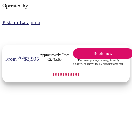
Operated by
Pista di Larapinta
Book now
Approximately From
AU
From
$3,995
€2,463.85
*Estimated prices, use as a guide only.
Conversions provided by currencylayer.com