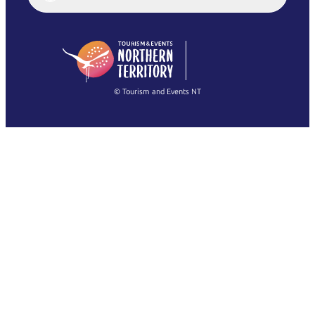
English (US)
日本語
English
简体中文
(Singapore)
繁體中文
Français
© Tourism and Events NT
Mostra tutte le foto