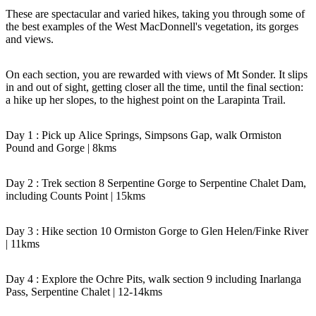
These are spectacular and varied hikes, taking you through some of
the best examples of the West MacDonnell's vegetation, its gorges
and views.
Cerca:
On each section, you are rewarded with views of Mt Sonder. It slips
in and out of sight, getting closer all the time, until the final section:
a hike up her slopes, to the highest point on the Larapinta Trail.
Sign
Day 1 : Pick up Alice Springs, Simpsons Gap, walk Ormiston
up
Pound and Gorge | 8kms
Day 2 : Trek section 8 Serpentine Gorge to Serpentine Chalet Dam,
including Counts Point | 15kms
Day 3 : Hike section 10 Ormiston Gorge to Glen Helen/Finke River
| 11kms
Day 4 : Explore the Ochre Pits, walk section 9 including Inarlanga
Pass, Serpentine Chalet | 12-14kms