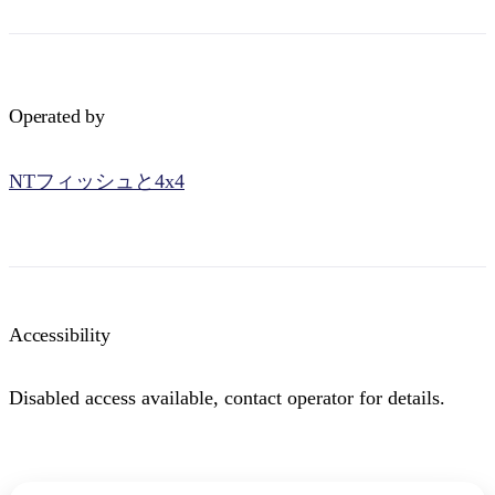
Operated by
検
索:
NTフィッシュと4x4
Sign
up
Accessibility
Disabled access available, contact operator for details.