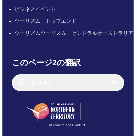
ビジネスイベント
ツーリズム・トップエンド
ツーリズムツーリズム・セントラルオーストラリア
このページ2の翻訳
English
Italiano
English (UK)
日本語
Deutsch
English (US)
日本語
English
简体中文
(Singapore)
繁體中文
Français
© Tourism and Events NT
すべての写真を表示