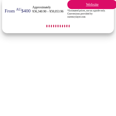
Website
Approximately
AU
From
$400
*Estimated prices, use as a guide only.
¥36,340.90 – ¥59,053.96
Conversions provided by
currencylayer.com