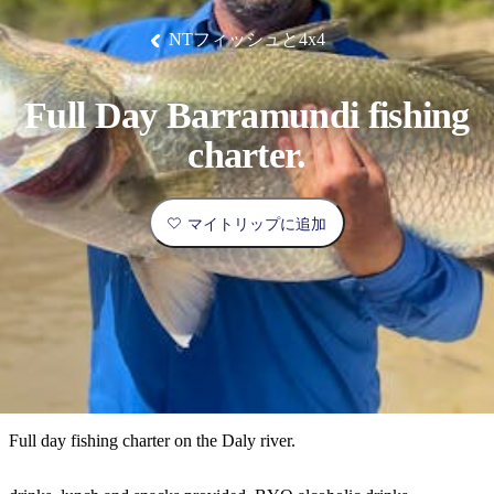
ブ
グ
ネ
ン
園
物
園
統
ィ
立
な
ル
ラ
ル
諸
釣
公
体
ズ
ン
国
旅
ナ
NTフィッシュと4x4
最
島
り
園
験
保
ピ
立
の
護
ン
公
コ
も
ビ
区
グ
園
ツ
人
Full Day Barramundi fishing
ゲ
体
計
気
ー
charter.
験
画
が
シ
と
高
予
い
ョ
マイトリップに追加
約
場
旅
ン
所
行
タ
エ
イ
実
リ
プ
用
ア
ア
的
ウ
な
ト
Full day fishing charter on the Daly river.
情
バ
現
報
ッ
地