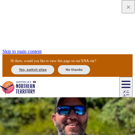
Skip to main content
Hi there, would you like to view this page on our
USA
site?
Yes, switch sites
No thanks
ジ
カ
ョ
ウ
フ
ア
ル
リ
ル
ェ
ウ
お
ル
ッ
ル/
フ
ガ
ス
ト
得
メニ
リ
カ
ト
エ
先
ー
イ
ュー
ア
テ
交
ド
な
ッ
ル
ジ
ア
住
ド
ド
リ
ィ
通
カ
ア・
プ
チ
ル
ャ/
ー
民
ダ
＆
同
ス
バ
機
カ
ア
ラ
フ
/
キ
ウ
ズ
文
宿
ー
ド
行
ス
ル
関
ド
ク
ン
ィ
ワ
ラ
デ
ャ
ェ
ロ
化
泊
ウ
リ
ツ
プ
と
＆
ゥ
テ
＆
ー
自
タ
ニ
グ
ビ
ン
ス
ッ
体
施
ィ
ン
ア
メ
リ
イ
レ
国
ィ
オ
ル
然
ル
ト
ジ
ル
ピ
ト
ク
験
設
ン
ク
ー
ン
ベ
ン
立
ビ
フ
ド
と
カ
歴
ミ
ュ
ズ・
ン
マ
グ
ン
タ
公
テ
ァ
国
野
国
史
イ
テ
ル
ア
マ
グ
ク
ズ
ト
ル
園
ィ
ー
立
生
立
と
ィ
ク
リ
ー
&
ド
公
生
公
伝
ウ
国
ー