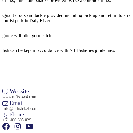
drinks, lunch and snacks provided. BYO alcoholic drinks.
ア
ク
で
ク
と
し
Quality rods and tackle provided including pick up and return to any
テ
ア
tourist park in Daly River.
た
計
ィ
ウ
い
画
ビ
ト
guide will fillet your catch.
こ
ツ
テ
ド
と
ー
ィ
ア
fish can be kept in accordance with NT Fisheries guidelines.
ル
地
旅
域
行
Website
ご
を
www.ntfish4x4.com
と
Email
計
に
Info@ntfish4x4.com
画
Phone
散
す
+61 400 605 829
策
る