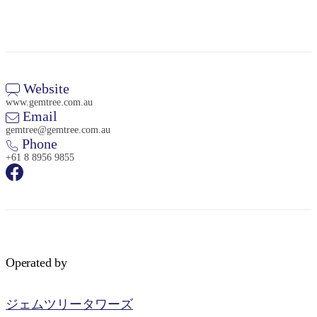
Website
検
www.gemtree.com.au
索:
Email
gemtree@gemtree.com.au
Phone
+61 8 8956 9855
Sign
up
Operated by
ジェムツリータワーズ