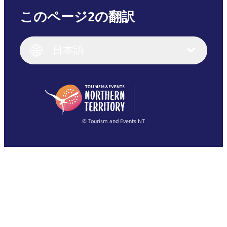
このページ2の翻訳
English
Italiano
English (UK)
日本語
Deutsch
English (US)
日本語
English
简体中文
(Singapore)
繁體中文
Français
© Tourism and Events NT
すべての写真を表示