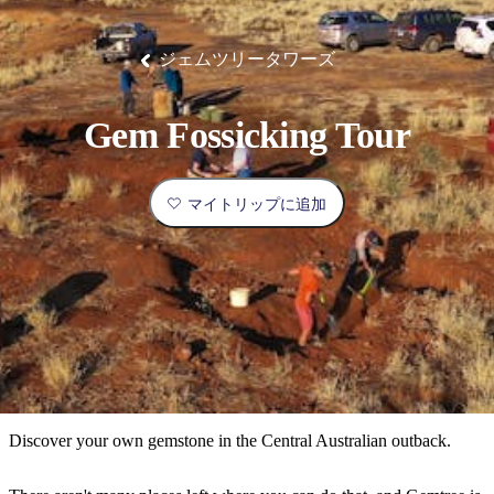
ブ
グ
ネ
ン
園
物
園
統
ィ
立
な
ル
ラ
ル
諸
釣
公
体
ズ
ン
国
旅
ナ
最
島
り
園
験
保
ピ
立
の
ジェムツリータワーズ
護
ン
公
コ
も
ビ
区
グ
園
ツ
人
ゲ
Gem Fossicking Tour
体
計
気
ー
験
画
が
シ
と
高
マイトリップに追加
予
い
ョ
約
場
旅
ン
所
行
タ
エ
イ
実
リ
プ
用
ア
ア
的
ウ
な
ト
Discover your own gemstone in the Central Australian outback.
情
バ
現
報
ッ
地