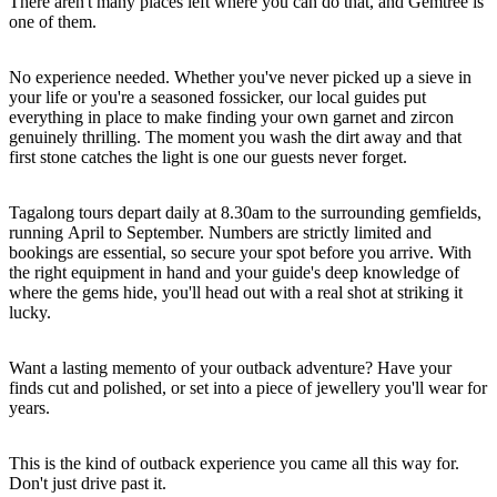
There aren't many places left where you can do that, and Gemtree is
ア
ク
で
one of them.
ク
と
し
テ
ア
No experience needed. Whether you've never picked up a sieve in
た
計
ィ
your life or you're a seasoned fossicker, our local guides put
ウ
い
画
everything in place to make finding your own garnet and zircon
ビ
ト
こ
ツ
genuinely thrilling. The moment you wash the dirt away and that
テ
first stone catches the light is one our guests never forget.
ド
と
ー
ィ
ア
ル
Tagalong tours depart daily at 8.30am to the surrounding gemfields,
running April to September. Numbers are strictly limited and
bookings are essential, so secure your spot before you arrive. With
the right equipment in hand and your guide's deep knowledge of
地
where the gems hide, you'll head out with a real shot at striking it
旅
域
lucky.
行
ご
を
Want a lasting memento of your outback adventure? Have your
と
finds cut and polished, or set into a piece of jewellery you'll wear for
計
に
years.
画
散
す
策
This is the kind of outback experience you came all this way for.
る
Don't just drive past it.