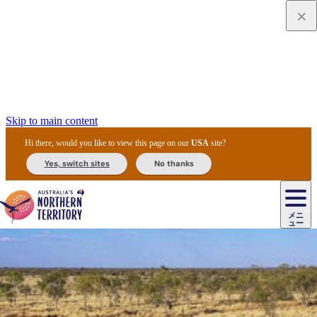
Skip to main content
Hi there, would you like to view this page on our
USA
site?
Yes, switch sites
No thanks
ジ
カ
ョ
ウ
フ
ア
ル
リ
ル
ェ
ウ
お
ル
ッ
ル/
フ
ガ
ス
ト
得
メニ
リ
カ
ト
エ
先
ー
イ
ュー
ア
テ
交
ド
な
ッ
ル
ジ
ア
住
ド
ド
リ
ィ
通
カ
ア・
プ
チ
ル
ャ/
ー
民
ダ
＆
同
ス
バ
機
カ
ア
ラ
フ
/
キ
ウ
ズ
文
宿
ー
ド
行
ス
ル
関
ド
ク
ン
ィ
ワ
ラ
デ
ャ
ェ
ロ
化
泊
ウ
リ
ツ
プ
と
＆
ゥ
テ
＆
ー
自
タ
ニ
グ
ビ
ン
ス
ッ
体
施
ィ
ン
ア
メ
リ
イ
レ
国
ィ
オ
ル
然
ル
ト
ジ
ル
ピ
ト
ク
験
設
ン
ク
ー
ン
ベ
ン
立
ビ
フ
ド
と
カ
歴
ミ
ュ
ズ・
ン
マ
グ
ン
タ
公
テ
ァ
国
野
国
史
イ
テ
ル
ア
マ
グ
ク
ズ
ト
ル
園
ィ
ー
立
生
立
と
ィ
ク
リ
ー
&
ド
公
生
公
伝
ウ
国
ー