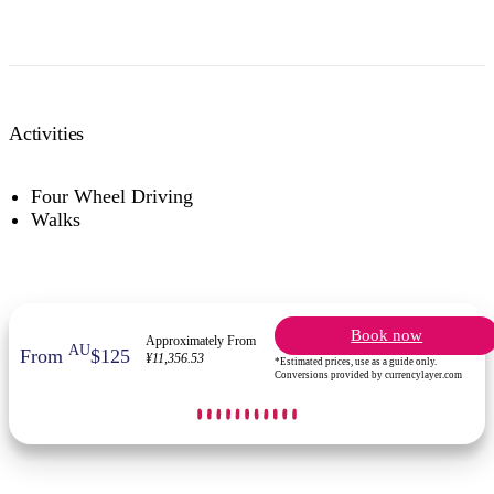
Activities
Four Wheel Driving
Walks
Book now
Approximately From
AU
From
$125
¥11,356.53
*Estimated prices, use as a guide only.
Conversions provided by currencylayer.com