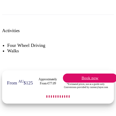
Activities
Four Wheel Driving
Walks
Book now
Approximately
AU
From
$125
From
€77.09
*Estimated prices, use as a guide only.
Conversions provided by currencylayer.com