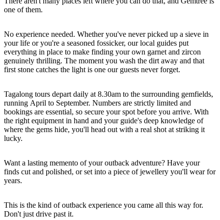
There aren't many places left where you can do that, and Gemtree is
one of them.
No experience needed. Whether you've never picked up a sieve in
Cerca:
your life or you're a seasoned fossicker, our local guides put
everything in place to make finding your own garnet and zircon
genuinely thrilling. The moment you wash the dirt away and that
first stone catches the light is one our guests never forget.
Sign
Tagalong tours depart daily at 8.30am to the surrounding gemfields,
up
running April to September. Numbers are strictly limited and
bookings are essential, so secure your spot before you arrive. With
the right equipment in hand and your guide's deep knowledge of
where the gems hide, you'll head out with a real shot at striking it
lucky.
Want a lasting memento of your outback adventure? Have your
finds cut and polished, or set into a piece of jewellery you'll wear for
years.
This is the kind of outback experience you came all this way for.
Don't just drive past it.