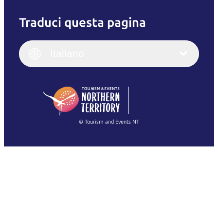
Traduci questa pagina
English
Italiano
English (UK)
Italiano
Deutsch
English (US)
日本語
English
简体中文
(Singapore)
繁體中文
Français
© Tourism and Events NT
Mostra tutte le foto