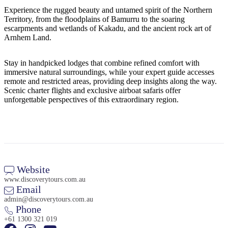
ア
ク
で
Experience the rugged beauty and untamed spirit of the Northern
ク
Territory, from the floodplains of Bamurru to the soaring
と
し
テ
escarpments and wetlands of Kakadu, and the ancient rock art of
ア
た
計
Arnhem Land.
ィ
ウ
い
画
ビ
ト
こ
ツ
Stay in handpicked lodges that combine refined comfort with
テ
immersive natural surroundings, while your expert guide accesses
ド
と
ー
ィ
remote and restricted areas, providing deep insights along the way.
ア
ル
Scenic charter flights and exclusive airboat safaris offer
unforgettable perspectives of this extraordinary region.
地
旅
域
行
ご
を
Website
と
計
www.discoverytours.com.au
に
Email
画
散
admin@discoverytours.com.au
す
Phone
策
る
+61 1300 321 019