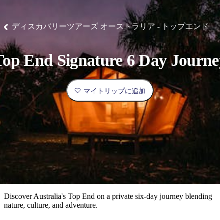
ブ
グ
ネ
ン
園
物
園
統
ィ
立
な
ル
ラ
ル
諸
釣
公
体
ズ
ン
国
旅
ナ
最
島
り
園
験
保
ピ
立
の
ディスカバリーツアーズ オーストラリア - トップエンド
護
ン
公
コ
も
ビ
区
グ
園
ツ
人
ゲ
Top End Signature 6 Day Journe
体
計
気
ー
験
画
が
シ
と
高
マイトリップに追加
予
い
ョ
約
場
旅
ン
所
行
タ
エ
イ
実
リ
プ
用
ア
ア
的
ウ
な
ト
Discover Australia's Top End on a private six-day journey blending
情
バ
現
nature, culture, and adventure.
報
ッ
地