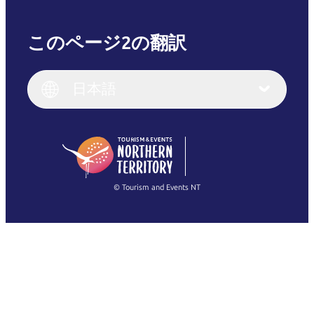
このページ2の翻訳
English
Italiano
English (UK)
日本語
Deutsch
English (US)
日本語
English
简体中文
(Singapore)
繁體中文
Français
© Tourism and Events NT
すべての写真を表示