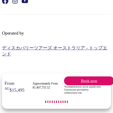
Operated by
検
索:
ディスカバリーツアーズ オーストラリア - トップエ
ンド
Sign
up
Book now
From
Approximately From
*Estimated prices, use as a guide only.
¥1,407,755.52
AU
$15,495
Conversions provided by
currencylayer.com