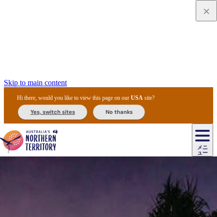
Skip to main content
Hi there, would you like to view this page on our
USA
site?
Yes, switch sites
No thanks
ジ
カ
ョ
ウ
フ
ア
ル
リ
ル
ェ
ウ
お
ル
ッ
ル/
フ
ガ
ス
ト
得
メニ
リ
カ
ト
エ
先
ー
イ
ュー
ア
テ
交
ド
な
ッ
ル
ジ
ア
住
ド
ド
リ
ィ
通
カ
ア・
プ
チ
ル
ャ/
ー
民
ダ
＆
同
ス
バ
機
カ
ア
ラ
フ
/
キ
ウ
ズ
文
宿
ー
ド
行
ス
ル
関
ド
ク
ン
ィ
ワ
ラ
デ
ャ
ェ
ロ
化
泊
ウ
リ
ツ
プ
と
＆
ゥ
テ
＆
ー
自
タ
ニ
グ
ビ
ン
ス
ッ
体
施
ィ
ン
ア
メ
リ
イ
レ
国
ィ
オ
ル
然
ル
ト
ジ
ル
ピ
ト
ク
験
設
ン
ク
ー
ン
ベ
ン
立
ビ
フ
ド
と
カ
歴
ミ
ュ
ズ・
ン
マ
グ
ン
タ
公
テ
ァ
国
野
国
史
イ
テ
ル
ア
マ
グ
ク
ズ
ト
ル
園
ィ
ー
立
生
立
と
ィ
ク
リ
ー
&
ド
公
生
公
伝
ウ
国
ー