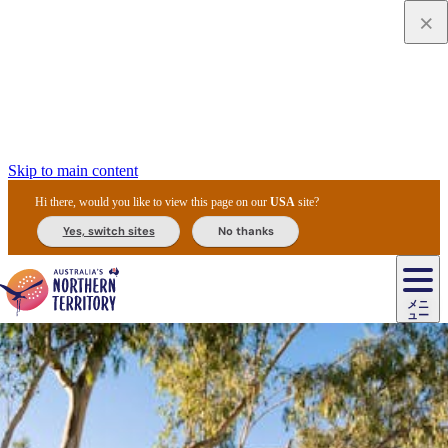
Skip to main content
Hi there, would you like to view this page on our
USA
site?
Yes, switch sites
No thanks
ジ
カ
ョ
ウ
フ
ア
ル
リ
ル
ェ
ウ
お
ル
ッ
ル/
フ
ガ
ス
ト
得
メニ
リ
カ
ト
エ
先
ー
イ
ュー
ア
テ
交
ド
な
ッ
ル
ジ
ア
住
ド
ド
リ
ィ
通
カ
ア・
プ
チ
ル
ャ/
ー
民
ダ
＆
同
ス
バ
機
カ
ア
ラ
フ
/
キ
ウ
ズ
文
宿
ー
ド
行
ス
ル
関
ド
ク
ン
ィ
ワ
ラ
デ
ャ
ェ
ロ
化
泊
ウ
リ
ツ
プ
と
＆
ゥ
テ
＆
ー
自
タ
ニ
グ
ビ
ン
ス
ッ
体
施
ィ
ン
ア
メ
リ
イ
レ
国
ィ
オ
ル
然
ル
ト
ジ
ル
ピ
ト
ク
験
設
ン
ク
ー
ン
ベ
ン
立
ビ
フ
ド
と
カ
歴
ミ
ュ
ズ・
ン
マ
グ
ン
タ
公
テ
ァ
国
野
国
史
イ
テ
ル
ア
マ
グ
ク
ズ
ト
ル
園
ィ
ー
立
生
立
と
ィ
ク
リ
ー
&
ド
公
生
公
伝
ウ
国
ー