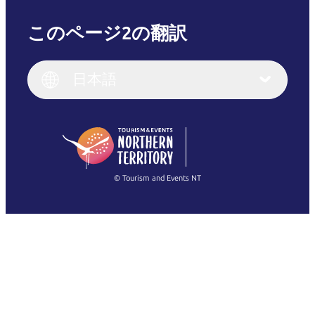
このページ2の翻訳
English
Italiano
English (UK)
日本語
Deutsch
English (US)
日本語
English
简体中文
(Singapore)
繁體中文
Français
© Tourism and Events NT
すべての写真を表示