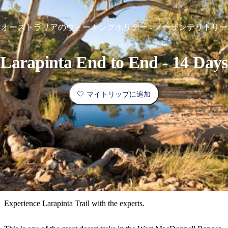
ブ
グ
ネ
ン
園
物
園
統
ィ
立
な
ル
ラ
ル
諸
釣
公
体
ズ
ン
国
旅
ナ
最
島
り
園
験
保
ピ
立
の
オーストラリアのウォーキングホリデー - ノーザンテリトリー
護
ン
公
コ
も
ビ
区
グ
園
ツ
人
ゲ
Larapinta End to End - 14 Days
体
計
気
ー
験
画
が
シ
と
高
マイトリップに追加
予
い
ョ
約
場
旅
ン
所
行
タ
エ
イ
実
リ
プ
用
ア
ア
的
ウ
な
ト
Experience Larapinta Trail with the experts.
情
バ
現
報
ッ
地