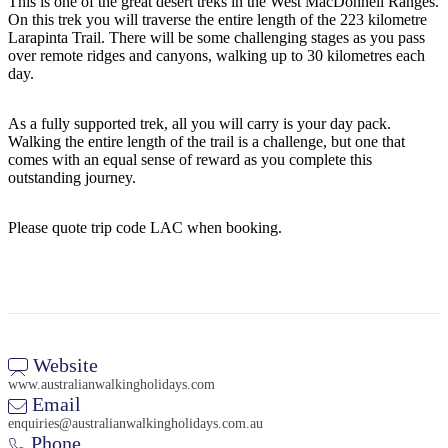
This is one of the great desert treks in the West MacDonnell Ranges.
ア
ク
で
On this trek you will traverse the entire length of the 223 kilometre
ク
Larapinta Trail. There will be some challenging stages as you pass
と
し
テ
over remote ridges and canyons, walking up to 30 kilometres each
ア
た
計
day.
ィ
ウ
い
画
ビ
ト
こ
ツ
As a fully supported trek, all you will carry is your day pack.
テ
Walking the entire length of the trail is a challenge, but one that
ド
と
ー
ィ
comes with an equal sense of reward as you complete this
ア
ル
outstanding journey.
Please quote trip code LAC when booking.
地
旅
域
行
ご
を
と
計
に
Website
画
散
www.australianwalkingholidays.com
Email
す
策
enquiries@australianwalkingholidays.com.au
る
Phone