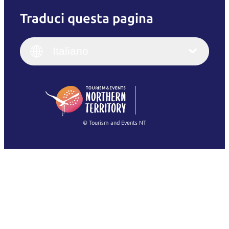
Traduci questa pagina
English
Italiano
English (UK)
Italiano
Deutsch
English (US)
日本語
English
简体中文
(Singapore)
繁體中文
Français
© Tourism and Events NT
Mostra tutte le foto