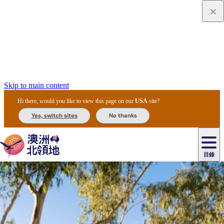
Skip to main content
Hi there, would you like to view this page on our
USA
site?
Yes, switch sites
No thanks
目錄
原
住
民
租
卡
文
愛
美
車
卡
李
自
達
化
麗
食
導
節
和
杜
戶
治
然
瓦
卡
爾
體
住
斯
攻
覽
主
慶
交
國
外
菲
和
塔
魯
茨
文
驗
宿
泉
略
團
烏
與
通
家
和
特
野
卡
歷
尼
卡
奧
魯
活
工
公
探
國
生
國
史
目
特
魯
里
魯
動
具
園
險
家
動
家
與
東
馬
露
米
/
查
公
植
公
文
提
阿
豪