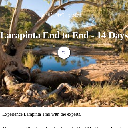
塔
營
魯
錄
魔
/
園
物
園
物
維
納
華
蘭
和
克
鬼
西
群
釣
姆
旅
卡
豪
國
大
麥
島
魚
地
游
溫
華
家
自
理
馬
克
澳洲健行 - 北領地
最
體
泉
野
公
駕
必
石
古
唐
池
營
園
遊
保
克
納
受
驗
訪
護
瀑
國
規
區
布
家
歡
景
Larapinta End to End - 14 Days
公
劃
園
迎
點
和
目
旅
預
的
客
訂
地
類
型
必
玩
實
內
活
用
陸
動
推
資
和
薦
訊
戶
榜
Experience Larapinta Trail with the experts.
外
單