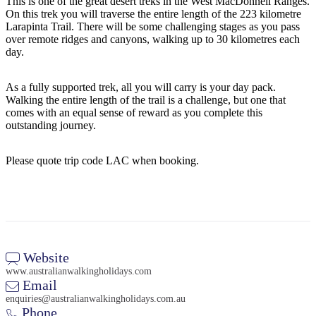
規
規
This is one of the great desert treks in the West MacDonnell Ranges.
On this trek you will traverse the entire length of the 223 kilometre
劃
劃
Larapinta Trail. There will be some challenging stages as you pass
按
您
工
over remote ridges and canyons, walking up to 30 kilometres each
地
day.
的
具
區
旅
探
As a fully supported trek, all you will carry is your day pack.
行
Walking the entire length of the trail is a challenge, but one that
索
comes with an equal sense of reward as you complete this
outstanding journey.
Please quote trip code LAC when booking.
搜
尋:
Website
www.australianwalkingholidays.com
Sign
Email
up
enquiries@australianwalkingholidays.com.au
Phone