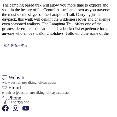
ア
ク
で
The camping based trek will allow you more time to explore and
ク
soak in the beauty of the Central Australian desert as you traverse
と
し
テ
the most scenic stages of the Larapinta Trail. Carrying just a
ア
た
計
daypack, this walk will delight the wilderness lover and challenge
ィ
ウ
even seasoned walkers. The Larapinta Trail offers one of the
い
画
ビ
greatest desert treks on earth and is a bucket list experience for
ト
こ
ツ
anyone who enjoys walking holidays. Following the spine of the
テ
ド
West MacDonnell range, this extended walk along the Larapinta
と
ー
ィ
Trail will take in the sections along the Larapinta Trail that simply
ア
続きを表示する
ル
cannot be missed. It also provides a more achievable objective for
walkers not yet ready for our 14 day Larapinta End to End trip.
There will be some demanding stages as you pass over remote
ridges and canyons, walking up to 30kms on some days. The group
camping gear is transported to each campsite by our professional
地
support crew, freeing walkers to enjoy the diverse desert scenery,
旅
域
revel in the camaraderie of like-minded travellers and focus on
Website
行
ご
achieving your goal.
www.australianwalkingholidays.com
を
Email
と
計
enquiries@australianwalkingholidays.com.au
に
Phone
画
散
+61 1300 720 000
す
策
る