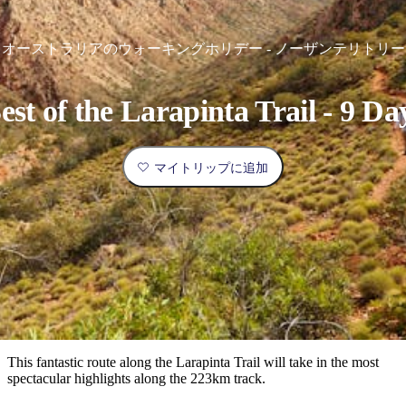
ブ
グ
ネ
ン
園
物
園
統
ィ
立
な
ル
ラ
ル
諸
釣
公
体
ズ
ン
国
旅
ナ
最
島
り
園
験
保
ピ
立
の
オーストラリアのウォーキングホリデー - ノーザンテリトリー
護
ン
公
コ
も
ビ
区
グ
園
ツ
人
ゲ
est of the Larapinta Trail - 9 Da
体
計
気
ー
験
画
が
シ
と
高
マイトリップに追加
予
い
ョ
約
場
旅
ン
所
行
タ
エ
イ
実
リ
プ
用
ア
ア
的
ウ
な
ト
This fantastic route along the Larapinta Trail will take in the most
情
バ
現
spectacular highlights along the 223km track.
報
ッ
地