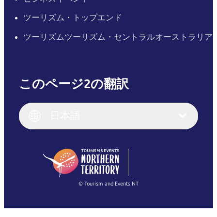
ツーリズム・トップエンド
ツーリズムツーリズム・セントラルオーストラリア
このページ2の翻訳
English
Italiano
English (UK)
日本語
Deutsch
English (US)
日本語
English
简体中文
(Singapore)
繁體中文
Français
© Tourism and Events NT
すべての写真を表示