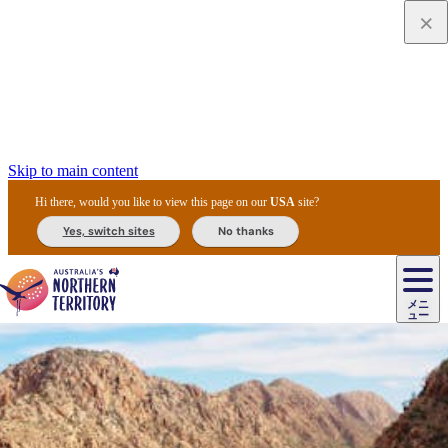
Skip to main content
Hi there, would you like to view this page on our
USA
site?
Yes, switch sites
No thanks
ジ
カ
ョ
ウ
フ
ア
ル
リ
ル
ェ
ウ
お
ル
ッ
ル/
フ
ガ
ス
ト
得
メニ
リ
カ
ト
エ
先
ー
イ
ュー
ア
テ
交
ド
な
ッ
ル
ジ
ア
住
ド
ド
リ
ィ
通
カ
ア・
プ
チ
ル
ャ/
ー
民
ダ
＆
同
ス
バ
機
カ
ア
ラ
フ
/
キ
ウ
ズ
文
宿
ー
ド
行
ス
ル
関
ド
ク
ン
ィ
ワ
ラ
デ
ャ
ェ
ロ
化
泊
ウ
リ
ツ
プ
と
＆
ゥ
テ
＆
ー
自
タ
ニ
グ
ビ
ン
ス
ッ
体
施
ィ
ン
ア
メ
リ
イ
レ
国
ィ
オ
ル
然
ル
ト
ジ
ル
ピ
ト
ク
験
設
ン
ク
ー
ン
ベ
ン
立
ビ
フ
ド
と
カ
歴
ミ
ュ
ズ・
ン
マ
グ
ン
タ
公
テ
ァ
国
野
国
史
イ
テ
ル
ア
マ
グ
ク
ズ
ト
ル
園
ィ
ー
立
生
立
と
ィ
ク
リ
ー
&
ド
公
生
公
伝
ウ
国
ー