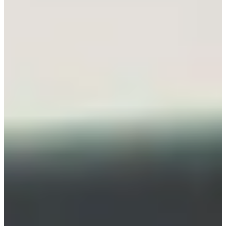
検
索:
Sign
up