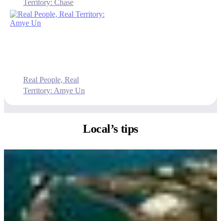
Territory: Chase
Real People, Real
Territory: Amye Un
Local’s
tips