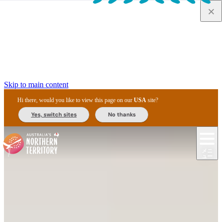
Skip to main content
Hi there, would you like to view this page on our
USA
site?
Yes, switch sites
No thanks
ジ
カ
ョ
ウ
フ
ア
ル
リ
ル
ェ
ウ
お
ル
ッ
ル/
フ
ガ
ス
ト
得
メニ
リ
カ
ト
エ
先
ー
イ
ュー
ア
テ
交
ド
な
ッ
ル
ジ
ア
住
ド
ド
リ
ィ
通
カ
ア・
プ
チ
ル
ャ/
ー
民
ダ
＆
同
ス
バ
機
カ
ア
ラ
フ
/
キ
ウ
ズ
文
宿
ー
ド
行
ス
ル
関
ド
ク
ン
ィ
ワ
ラ
デ
ャ
ェ
ロ
化
泊
ウ
リ
ツ
プ
と
＆
ゥ
テ
＆
ー
自
タ
ニ
グ
ビ
ン
ス
ッ
体
施
ィ
ン
ア
メ
リ
イ
レ
国
ィ
オ
ル
然
ル
ト
ジ
ル
ピ
ト
ク
験
設
ン
ク
ー
ン
ベ
ン
立
ビ
フ
ド
と
カ
歴
ミ
ュ
ズ・
ン
マ
グ
ン
タ
公
テ
ァ
国
野
国
史
イ
テ
ル
ア
マ
グ
ク
ズ
ト
ル
園
ィ
ー
立
生
立
と
ィ
ク
リ
ー
&
ド
公
生
公
伝
ウ
国
ー