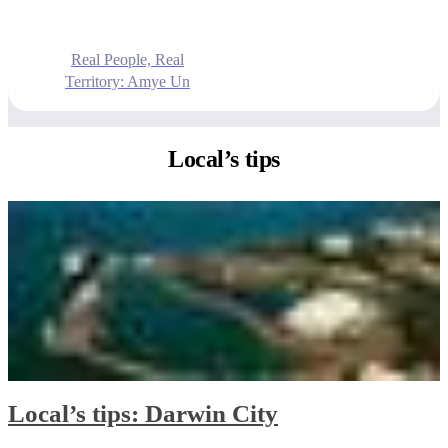
Real People, Real
Territory: Amye Un
Local’s
tips
Local’s tips: Darwin City