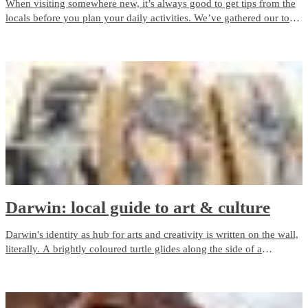
When visiting somewhere new, it’s always good to get tips from the
locals before you plan your daily activities. We’ve gathered our top
tips in Darwin City for you to enjoy.
Darwin: local guide to art & culture
Darwin's identity as hub for arts and creativity is written on the wall,
literally. A brightly coloured turtle glides along the side of a
building, a giant crocodile watches over a supermarket and a
stunning portrait of the late musician Dr G Yunupingu overlooks a
laneway.