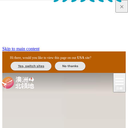
Skip to main content
Hi there, would you like to view this page on our
USA
site?
Yes, switch sites
No thanks
目錄
原
住
民
租
卡
文
愛
美
車
卡
李
自
達
化
麗
食
導
節
和
杜
戶
治
然
瓦
卡
爾
體
住
斯
攻
覽
主
慶
交
國
外
菲
和
塔
魯
茨
文
驗
宿
泉
略
團
烏
與
通
家
和
特
野
卡
歷
尼
卡
奧
魯
活
工
公
探
國
生
國
史
目
特
魯
里
魯
動
具
園
險
家
動
家
與
東
馬
露
米
/
查
公
植
公
文
提
阿
豪