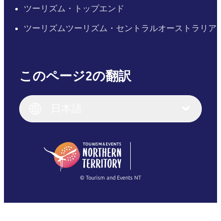
ツーリズム・トップエンド
ツーリズムツーリズム・セントラルオーストラリア
このページ2の翻訳
English
Italiano
English (UK)
日本語
Deutsch
English (US)
日本語
English
简体中文
(Singapore)
繁體中文
Français
© Tourism and Events NT
すべての写真を表示