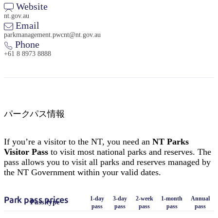
Website
nt.gov.au
Email
parkmanagement.pwcnt@nt.gov.au
Phone
+61 8 8973 8888
検
索:
パークパス情報
Sign
up
If you’re a visitor to the NT, you need an
NT Parks
Visitor Pass
to visit most national parks and reserves. The
pass allows you to visit all parks and reserves managed by
the NT Government within your valid dates.
Park pass prices
1-day
3-day
2-week
1-month
Annual
Pass type
pass
pass
pass
pass
pass