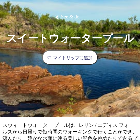
ブ
グ
ネ
ン
園
物
園
統
ィ
立
な
ル
ラ
ル
諸
釣
公
体
ズ
ン
国
旅
ナ
最
島
り
園
験
保
ピ
立
の
See & do
護
ン
公
コ
も
ビ
区
グ
園
ツ
人
ゲ
スイートウォータープール
体
計
気
ー
験
画
が
シ
と
高
マイトリップに追加
予
い
ョ
約
場
旅
ン
所
行
タ
エ
イ
実
リ
プ
用
ア
ア
的
ウ
な
ト
スウィートウォーター プールは、レリン / エディス フォー
情
バ
現
ルズから日帰りで短時間のウォーキングで行くことができ、
報
ッ
地
涼んだり、静かな水面に映る美しい景色を眺めたりできるプ