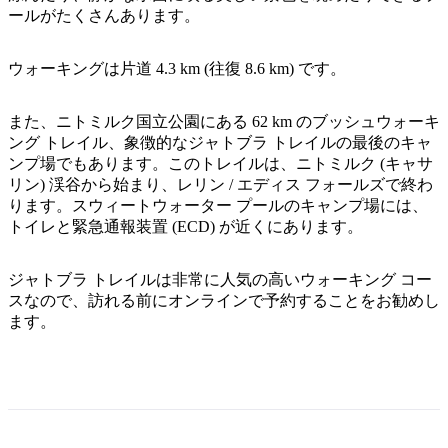
ア
ク
ールがたくさんあります。
で
ク
と
し
テ
ア
ウォーキングは片道 4.3 km (往復 8.6 km) です。
た
計
ィ
ウ
い
画
ビ
ト
また、ニトミルク国立公園にある 62 km のブッシュウォーキ
こ
ツ
テ
ング トレイル、象徴的なジャトブラ トレイルの最後のキャ
ド
と
ー
ィ
ンプ場でもあります。このトレイルは、ニトミルク (キャサ
ア
ル
リン) 渓谷から始まり、レリン / エディス フォールズで終わ
ります。スウィートウォーター プールのキャンプ場には、
トイレと緊急通報装置 (ECD) が近くにあります。
地
旅
ジャトブラ トレイルは非常に人気の高いウォーキング コー
域
行
スなので、訪れる前にオンラインで予約することをお勧めし
ご
ます。
を
と
計
に
画
散
す
策
る