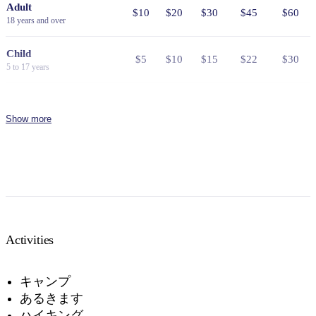
Adult
$10
$20
$30
$45
$60
18 years and over
Child
$5
$10
$15
$22
$30
5 to 17 years
Family
$25
$50
$75
$110
$150
2 adults and 4 children
Show more
Concession
Holders of Australian Government
$8
$16
$24
$36
$48
issued Seniors Card, Pensioner
Concession Card or DVA Card.
NT residents don't need a visitor pass but may be asked to
show proof of residency, such as a valid NT driver licence.
Activities
Buy your pass online
or find out more about
passes &
permits in the NT
.
キャンプ
あるきます
ハイキング