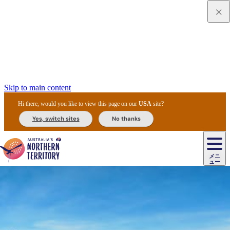
Skip to main content
Hi there, would you like to view this page on our
USA
site?
Yes, switch sites
No thanks
ジ
カ
ョ
ウ
フ
ア
ル
リ
ル
ェ
ウ
お
ル
ッ
ル/
フ
ガ
ス
ト
得
メニ
リ
カ
ト
エ
先
ー
イ
ュー
ア
テ
交
ド
な
ッ
ル
ジ
ア
住
ド
ド
リ
ィ
通
カ
ア・
プ
チ
ル
ャ/
ー
民
ダ
＆
同
ス
バ
機
カ
ア
ラ
フ
/
キ
ウ
ズ
文
宿
ー
ド
行
ス
ル
関
ド
ク
ン
ィ
ワ
ラ
デ
ャ
ェ
ロ
化
泊
ウ
リ
ツ
プ
と
＆
ゥ
テ
＆
ー
自
タ
ニ
グ
ビ
ン
ス
ッ
体
施
ィ
ン
ア
メ
リ
イ
レ
国
ィ
オ
ル
然
ル
ト
ジ
ル
ピ
ト
ク
験
設
ン
ク
ー
ン
ベ
ン
立
ビ
フ
ド
と
カ
歴
ミ
ュ
ズ・
ン
マ
グ
ン
タ
公
テ
ァ
国
野
国
史
イ
テ
ル
ア
マ
グ
ク
ズ
ト
ル
園
ィ
ー
立
生
立
と
ィ
ク
リ
ー
&
ド
公
生
公
伝
ウ
国
ー