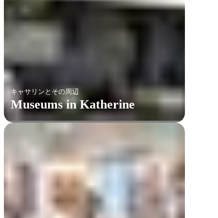
検
索:
キャサリンとその周辺
Museums in Katherine
Sign
up