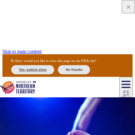
Skip to main content
Hi there, would you like to view this page on our
USA
site?
Yes, switch sites
No thanks
ジ
カ
ョ
ウ
フ
ア
ル
リ
ル
ェ
ウ
お
ル
ッ
ル/
フ
ガ
ス
ト
得
メニ
リ
カ
ト
エ
先
ー
イ
ュー
ア
テ
交
ド
な
ッ
ル
ジ
ア
住
ド
ド
リ
ィ
通
カ
ア・
プ
チ
ル
ャ/
ー
民
ダ
＆
同
ス
バ
機
カ
ア
ラ
フ
/
キ
ウ
ズ
文
宿
ー
ド
行
ス
ル
関
ド
ク
ン
ィ
ワ
ラ
デ
ャ
ェ
ロ
化
泊
ウ
リ
ツ
プ
と
＆
ゥ
テ
＆
ー
自
タ
ニ
グ
ビ
ン
ス
ッ
体
施
ィ
ン
ア
メ
リ
イ
レ
国
ィ
オ
ル
然
ル
ト
ジ
ル
ピ
ト
ク
験
設
ン
ク
ー
ン
ベ
ン
立
ビ
フ
ド
と
カ
歴
ミ
ュ
ズ・
ン
マ
グ
ン
タ
公
テ
ァ
国
野
国
史
イ
テ
ル
ア
マ
グ
ク
ズ
ト
ル
園
ィ
ー
立
生
立
と
ィ
ク
リ
ー
&
ド
公
生
公
伝
ウ
国
ー