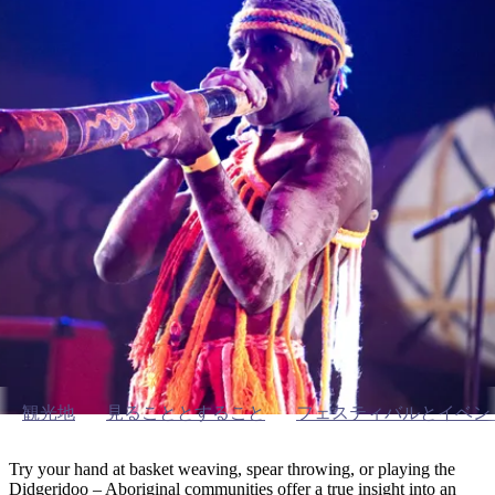
ブ
グ
ネ
ン
園
物
園
統
ィ
立
な
ル
ラ
ル
諸
釣
公
体
ズ
ン
国
旅
ナ
最
島
り
園
験
保
ピ
立
の
護
ン
公
コ
も
ビ
区
グ
園
ツ
見ることとすること
人
ゲ
体
計
気
ー
Art & culture around Katherine
験
画
が
シ
と
高
予
い
ョ
約
場
旅
ン
所
行
タ
エ
イ
実
リ
プ
用
ア
ア
的
ウ
観光地
見ることとすること
フェスティバルとイベン
な
ト
情
バ
現
Try your hand at basket weaving, spear throwing, or playing the
報
ッ
地
Didgeridoo – Aboriginal communities offer a true insight into an