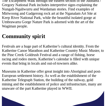
The Escarpment Walk through the eastern section of the Judbarra /
Gregory National Park includes interpretive signs explaining the
Nungali-Ngaliwurru and Wardaman stories. Find examples of
Miriwoong and Gadgerong rock art at the Nganalam Art Site at
Keep River National Park, while the beautiful isolated gorge at
Umbrawarra Gorge Nature Park is adorned with the art of the
Wagiman people.
Community spirit
Festivals are a huge part of Katherine’s cultural identity. From the
Katherine Canoe Marathon and Katherine Country Music Muster, to
the Pine Creek Goldrush Festival and a range of fishing, horse
racing and rodeo meets, Katherine’s calendar is filled with unique
events that bring in locals and out-of-towners alike.
Museums in Katherine offer great insight into Aboriginal and post-
European settlement history. As well as the establishment of the
Katherine Telegraph Station, the building of the railway, gold
mining and the establishment of police and infrastructure, many are
unaware of the part Katherine played in WWII.