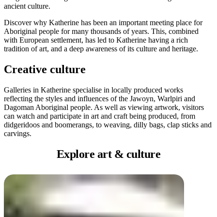
ア
ancient culture.
ク
で
ク
と
し
Discover why Katherine has been an important meeting place for
テ
Aboriginal people for many thousands of years. This, combined
ア
た
計
ィ
with European settlement, has led to Katherine having a rich
ウ
い
画
tradition of art, and a deep awareness of its culture and heritage.
ビ
ト
こ
ツ
テ
Creative culture
ド
と
ー
ィ
ア
ル
Galleries in Katherine specialise in locally produced works
reflecting the styles and influences of the Jawoyn, Warlpiri and
Dagoman Aboriginal people. As well as viewing artwork, visitors
can watch and participate in art and craft being produced, from
地
didgeridoos and boomerangs, to weaving, dilly bags, clap sticks and
旅
carvings.
域
行
ご
Explore art
& culture
を
と
計
に
画
散
す
策
る