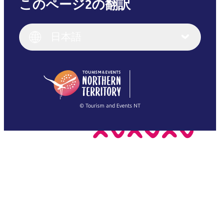
このページ2の翻訳
English
Italiano
English (UK)
日本語
Deutsch
English (US)
日本語
English
简体中文
(Singapore)
繁體中文
Français
© Tourism and Events NT