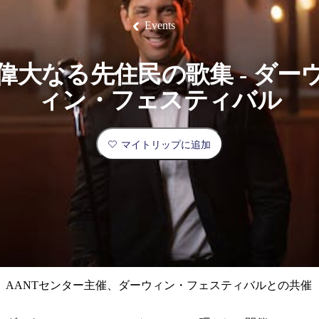
ブ
グ
ネ
ン
園
物
園
統
ィ
立
な
ル
ラ
ル
諸
釣
公
体
ズ
ン
国
旅
ナ
Events
最
島
り
園
験
保
ピ
立
の
護
ン
公
コ
も
ビ
区
グ
園
ツ
人
偉大なる先住民の歌集 - ダー
ゲ
体
計
気
ー
ィン・フェスティバル
験
画
が
シ
と
高
予
い
ョ
マイトリップに追加
約
場
旅
ン
所
行
タ
エ
イ
実
リ
プ
用
ア
ア
的
ウ
な
ト
AANTセンター主催、ダーウィン・フェスティバルとの共催
情
バ
現
報
ッ
地