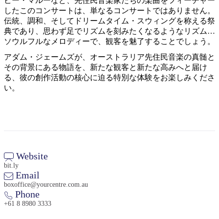
ビー・マルーなど、先住民音楽家たちの楽曲をフィーチャー
したこのコンサートは、単なるコンサートではありません。
伝統、調和、そしてドリームタイム・スウィングを称える祭
典であり、思わず足でリズムを刻みたくなるようなリズムと
ソウルフルなメロディーで、観客を魅了することでしょう。
アダム・ジェームズが、オーストラリア先住民音楽の真髄と
検
その背景にある物語を、新たな観客と新たな高みへと届け
索:
る、彼の創作活動の核心に迫る特別な体験をお楽しみくださ
い。
Sign
up
Website
bit.ly
Email
boxoffice@yourcentre.com.au
Phone
+61 8 8980 3333