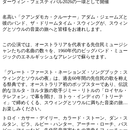
ア
ダーウィン・フェスティバル2026の一環として開催
ク
で
ク
と
し
テ
名高い「クアンダモカ・クルーナー」アダム・ジェームズと
ア
た
計
彼のバンド、ザ・ドリームタイム・スウィングが、スウィン
ィ
ウ
い
画
グとソウルの音楽の旅へと皆様をお連れします。
ビ
ト
こ
ツ
テ
ド
と
ー
この公演では、オーストラリアを代表する先住民ミュージシ
ィ
ア
ャンたちの名曲の数々を、1960年代のビッグバンド・ミュー
ル
ジックのエネルギッシュなアレンジで蘇らせます。
「グレート・ファースト・ネーションズ・ソングブック：ス
地
ウィングとソウルの夜」は、過去60年間の先住民の歌を称え
旅
域
る祭典です。オーストラリア初のポップスターであり、伝説
行
ご
的なヨルタ・ヨルタ族の歌手ジミー・リトルの「ロイヤル・
を
テレフォン」で幕を開け、ヨトゥ・インディの「トリーテ
と
計
ィ」で締めくくる、スウィングとソウルに満ちた音楽の旅を
に
お楽しみください。
画
散
す
トロイ・カサー・デイリー、カラード・ストーン、ダン・ス
策
ルタン、ピラ、ルビー・ハンター、アーチー・ローチ、バス
る