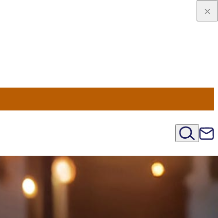
viaggio
oni