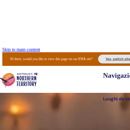
Skip to main content
Yes, switch sit
Hi there, would you like to view this page on our
USA
site?
Navigazi
Luoghi da vi
Pianifi
I l