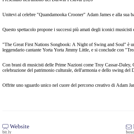
Unitevi al celebre "Quandamooka Crooner" Adam James e alla sua ban
Questo spettacolo propone i successi più amati degli iconici musicisti d
"The Great First Nations Songbook: A Night of Swing and Soul" è una 
leggendario cantante Yorta Yorta Jimmy Little, e si conclude con "Trea
Con brani di musicisti delle Prime Nazioni come Troy Cassar-Daley, C
celebrazione del patrimonio culturale, dell'armonia e dello swing del 
Offrite uno sguardo unico nel cuore del percorso creativo di Adam Jame
Website
bit.ly
boxo