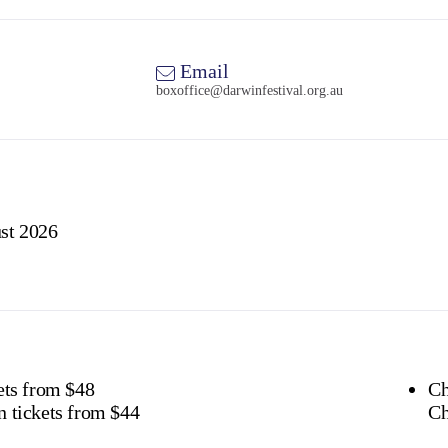
Email
boxoffice@darwinfestival.org.au
st 2026
ets from $48
Ch
 tickets from $44
Ch