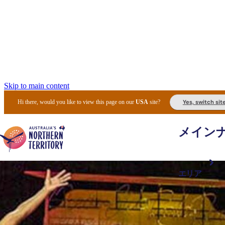
Skip to main content
Yes, switch sit
Hi there, would you like to view this page on our
USA
site?
メイン
エリア