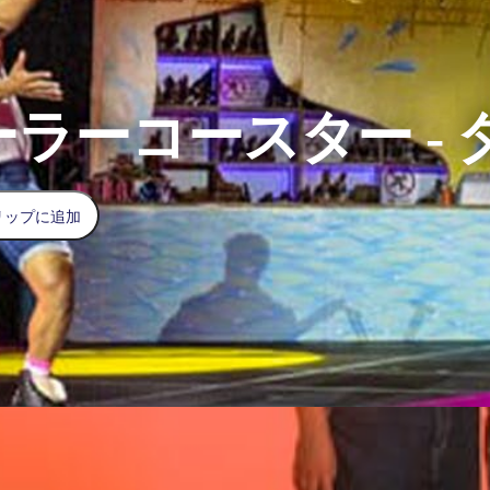
ーラーコースター -
リップに追加