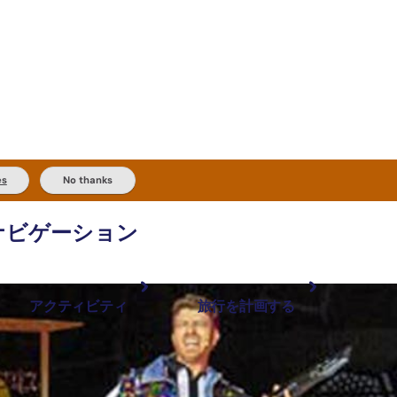
es
No thanks
ナビゲーション
アクティビティ
旅行を計画する
最も人気が高い場所
計画と予約
体験
旅行タイプ
アウトバックとアウトドア
実用的な情報
現地でしたいこと
計画ツール
地域ごとに散
検索: