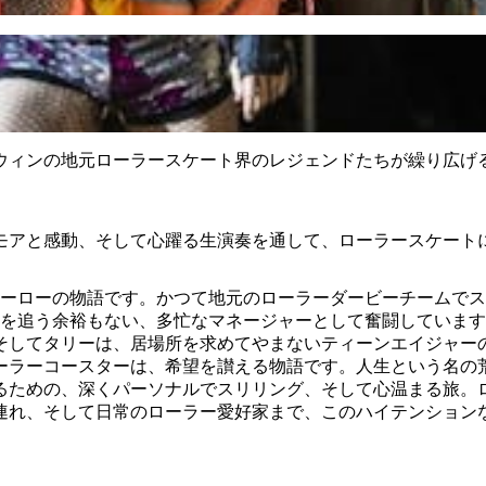
ウィンの地元ローラースケート界のレジェンドたちが繰り広げ
モアと感動、そして心躍る生演奏を通して、ローラースケート
ヒーローの物語です。かつて地元のローラーダービーチームで
夢を追う余裕もない、多忙なマネージャーとして奮闘していま
そしてタリーは、居場所を求めてやまないティーンエイジャー
ーラーコースターは、希望を讃える物語です。人生という名の
るための、深くパーソナルでスリリング、そして心温まる旅。
連れ、そして日常のローラー愛好家まで、このハイテンション