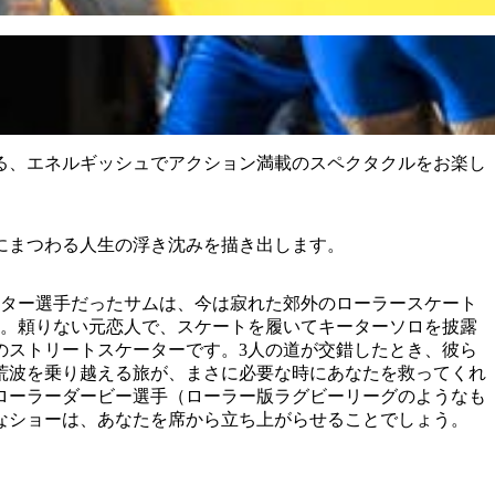
る、エネルギッシュでアクション満載のスペクタクルをお楽し
にまつわる人生の浮き沈みを描き出します。
スター選手だったサムは、今は寂れた郊外のローラースケート
す。頼りない元恋人で、スケートを履いてキーターソロを披露
のストリートスケーターです。3人の道が交錯したとき、彼ら
荒波を乗り越える旅が、まさに必要な時にあなたを救ってくれ
ローラーダービー選手（ローラー版ラグビーリーグのようなも
なショーは、あなたを席から立ち上がらせることでしょう。