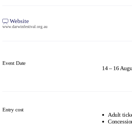
Website
www.darwinfestival.org.au
Event Date
14 – 16 Augu
Entry cost
Adult tick
Concession