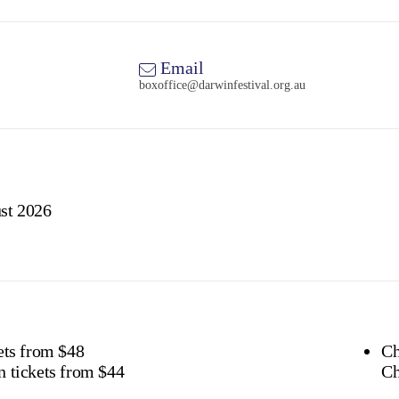
Email
boxoffice@darwinfestival.org.au
st 2026
ets from $48
Ch
 tickets from $44
Ch