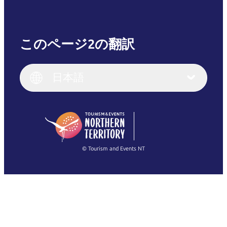
このページ2の翻訳
English
Italiano
English (UK)
日本語
Deutsch
English (US)
日本語
English
简体中文
(Singapore)
繁體中文
Français
© Tourism and Events NT
すべての写真を表示