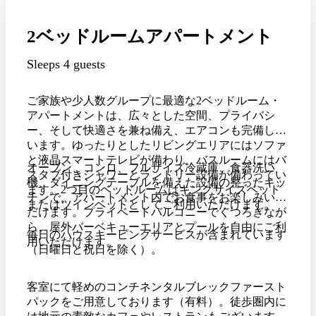
2ベッドルームアパートメント
Sleeps 4 guests
ご家族や少人数グループに最適な2ベッドルーム・
アパートメントは、広々とした空間、プライバシ
ー、そして快適さを兼ね備え、エアコンも完備して
います。ゆったりとしたリビングエリアにはソファ
と液晶スマートテレビが備わり、バスルームにはバ
オーブン、コンロ、フルサイズ冷蔵庫、食器洗い
スタブ付きシャワーとランドリー設備が備わってい
機、ダイニングテーブルを備えた設備の整ったキッ
ます。2つ目のベッドルームはキングサイズベッド
チンで、アパートメント内でお食事をお楽しみいた
またはツインベッドとしてご利用いただけます。
だけます。プライベートバルコニーでくつろぎなが
ら、屋外バーベキューエリアとプールを自由にご利
毎日のハウスキーピングサービスが含まれています
用いただけます。
（日曜日と祝日を除く）。
客室にて軽めのコンチネンタルブレックファースト
パックをご用意しております（有料）。徒歩圏内に