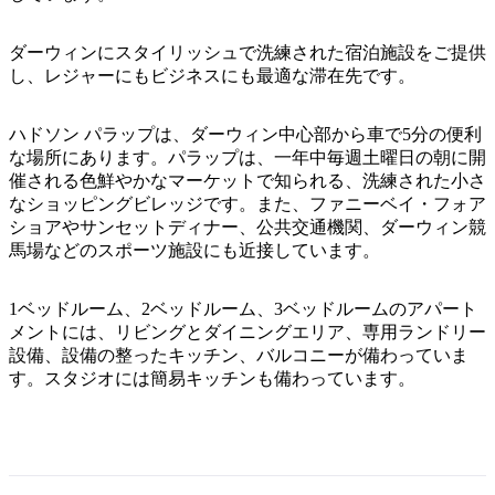
ア
ク
で
ク
と
し
ダーウィンにスタイリッシュで洗練された宿泊施設をご提供
テ
ア
し、レジャーにもビジネスにも最適な滞在先です。
た
計
ィ
ウ
い
画
ビ
ト
ハドソン パラップは、ダーウィン中心部から車で5分の便利
こ
ツ
テ
な場所にあります。パラップは、一年中毎週土曜日の朝に開
ド
と
ー
ィ
催される色鮮やかなマーケットで知られる、洗練された小さ
ア
ル
なショッピングビレッジです。また、ファニーベイ・フォア
ショアやサンセットディナー、公共交通機関、ダーウィン競
馬場などのスポーツ施設にも近接しています。
地
旅
1ベッドルーム、2ベッドルーム、3ベッドルームのアパート
域
行
メントには、リビングとダイニングエリア、専用ランドリー
ご
設備、設備の整ったキッチン、バルコニーが備わっていま
を
と
す。スタジオには簡易キッチンも備わっています。
計
に
画
散
す
策
る