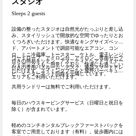
スタジオ
Sleeps 2 guests
設備の整ったスタジオは自然光がたっぷりと差し込
み、スタイリッシュで開放的な空間でゆったりとお
くつろぎいただけます。快適なキングサイズベッ
ド、アパートメントで調節可能なエアコン、コン
ロ、ミニ冷蔵庫、トースター、ケトル、電子レンジ
ワードローブ、アイロン台、アイロン、専用セーフ
付きの簡易キッチン、アメニティとヘアドライヤー
ティボックスもご用意しており、快適にお過ごしい
付きの専用バスルーム、デスク、液晶スマートテレ
ただけます。スイミングプールと屋外バーベキュー
ビ、インターネット回線を完備しています。
エリアもご利用いただけます。
共用ランドリーは無料でご利用いただけます。
毎日のハウスキーピングサービス（日曜日と祝日を
除く）が含まれています。
軽めのコンチネンタルブレックファーストパックを
客室でご用意しております（有料）。徒歩圏内には