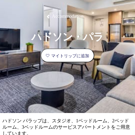
ブ
グ
ネ
ン
園
物
園
統
ィ
立
な
ル
ラ
ル
諸
釣
公
体
ズ
ン
国
旅
ナ
最
島
り
園
験
保
ピ
立
の
Accommodation
護
ン
公
コ
も
ビ
区
グ
園
ツ
人
ゲ
ハドソン・パラ
体
計
気
ー
験
画
が
シ
と
高
マイトリップに追加
予
い
ョ
約
場
旅
ン
所
行
タ
エ
イ
実
リ
プ
用
ア
ア
的
ウ
な
ト
ハドソン パラップは、スタジオ、1ベッドルーム、2ベッド
情
バ
現
ルーム、3ベッドルームのサービスアパートメントをご用意
報
ッ
地
しています。