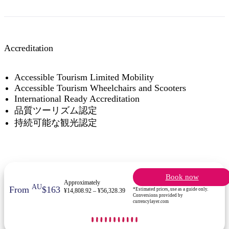
Accreditation
Accessible Tourism Limited Mobility
Accessible Tourism Wheelchairs and Scooters
International Ready Accreditation
品質ツーリズム認定
持続可能な観光認定
Book now
Approximately
AU
From
$163
*Estimated prices, use as a guide only.
¥14,808.92 – ¥56,328.39
Conversions provided by
currencylayer.com