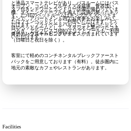
と液晶スマートテレビがあり、バスルームにはバス
オーブン、コンロ、フルサイズ冷蔵庫、食器洗い
タブ付きシャワーとランドリー設備が備わっていま
機、ダイニングテーブルを備えた設備の整ったキッ
す。2つ目のベッドルームはキングサイズベッドま
チンで、アパートメント内でお食事をお楽しみいた
たはツインベッドとしてご利用いただけます。3つ
だけます。プライベートバルコニーでゆったりとく
目のベッドルームとして、スタジオと繋がったコネ
つろぎ、アルフレスコBBQエリアとプールもご利用
クティングルームもございます。
毎日のハウスキーピングサービスが含まれています
いただけます。
（日曜日と祝日を除く）。
客室にて軽めのコンチネンタルブレックファースト
パックをご用意しております（有料）。徒歩圏内に
地元の素敵なカフェやレストランがあります。
Facilities