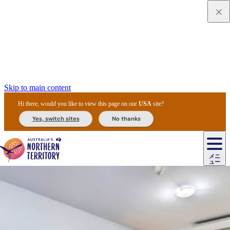
Skip to main content
Hi there, would you like to view this page on our
USA
site?
Yes, switch sites
No thanks
ジ
カ
ョ
ウ
フ
ア
ル
リ
ル
ェ
ウ
お
ル
ッ
ル/
フ
ガ
ス
ト
得
メニ
リ
カ
ト
エ
先
ー
イ
ュー
ア
テ
交
ド
な
ッ
ル
ジ
ア
住
ド
ド
リ
ィ
通
カ
ア・
プ
チ
ル
ャ/
ー
民
ダ
＆
同
ス
バ
機
カ
ア
ラ
フ
/
キ
ウ
ズ
文
宿
ー
ド
行
ス
ル
関
ド
ク
ン
ィ
ワ
ラ
デ
ャ
ェ
ロ
化
泊
ウ
リ
ツ
プ
と
＆
ゥ
テ
＆
ー
自
タ
ニ
グ
ビ
ン
ス
ッ
体
施
ィ
ン
ア
メ
リ
イ
レ
国
ィ
オ
ル
然
ル
ト
ジ
ル
ピ
ト
ク
験
設
ン
ク
ー
ン
ベ
ン
立
ビ
フ
ド
と
カ
歴
ミ
ュ
ズ・
ン
マ
グ
ン
タ
公
テ
ァ
国
野
国
史
イ
テ
ル
ア
マ
グ
ク
ズ
ト
ル
園
ィ
ー
立
生
立
と
ィ
ク
リ
ー
&
ド
公
生
公
伝
ウ
国
ー