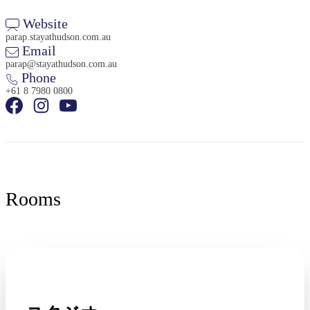
Website
parap.stayathudson.com.au
Email
parap@stayathudson.com.au
Phone
+61 8 7980 0800
検
索:
Sign
up
Rooms