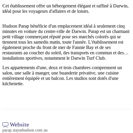
Cet établissement offre un hébergement élégant et raffiné à Darwin,
idéal pour les voyageurs d'affaires et de loisirs.
La
Terre
pêche
Îles
d'Arnhem
Tiwi
Est
Rechercher:
Hudson Parap bénéficie d'un emplacement idéal à seulement cinq
minutes en voiture du centre-ville de Darwin. Parap est un charmant
petit village commerçant réputé pour ses marchés colorés qui se
Parc
tiennent tous les samedis matin, toute l'année. L'établissement est
national
Karlu
Nitmiluk
également proche du front de mer de Fannie Bay et de ses
Karlu
Sign
restaurants au coucher du soleil, des transports en commun et des
/
Piscine
Réserve
up
installations sportives, notamment le Darwin Turf Club.
thermale
de
de
conservation
Les appartements d'une, deux et trois chambres comprennent un
Mataranka
des
salon, une salle à manger, une buanderie privative, une cuisine
marbres
entièrement équipée et un balcon. Les studios sont dotés d'une
du
diable
kitchenette.
Maguk
Tjoritja
/
Parc
national
des
Website
Idées
West
de
MacDonnell
parap.stayathudson.com.au
voyages