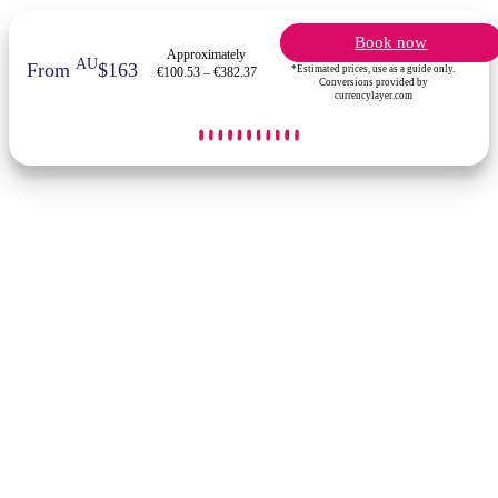
Book now
Approximately
AU
From
$163
*Estimated prices, use as a guide only.
€100.53 – €382.37
Conversions provided by
currencylayer.com