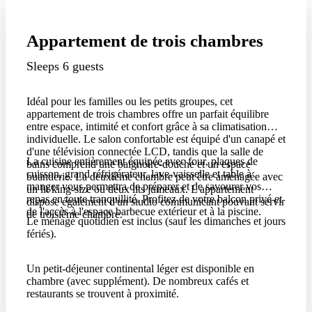
Appartement de trois chambres
Sleeps 6 guests
Idéal pour les familles ou les petits groupes, cet
appartement de trois chambres offre un parfait équilibre
entre espace, intimité et confort grâce à sa climatisation
individuelle. Le salon confortable est équipé d'un canapé et
d'une télévision connectée LCD, tandis que la salle de
La cuisine entièrement équipée avec four, plaques de
bains comprend une baignoire-douche et un espace
cuisson, grand réfrigérateur, lave-vaisselle et table à
buanderie. La deuxième chambre peut être aménagée avec
manger vous permettra de préparer et de savourer vos
un lit king-size ou deux lits jumeaux. L'appartement
repas en toute tranquillité. Profitez de votre balcon privé et
dispose également d'un studio communicant pouvant servir
de l'accès à l'espace barbecue extérieur et à la piscine.
de troisième chambre.
Le ménage quotidien est inclus (sauf les dimanches et jours
fériés).
Un petit-déjeuner continental léger est disponible en
chambre (avec supplément). De nombreux cafés et
restaurants se trouvent à proximité.