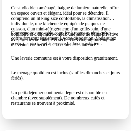
Ce studio bien aménagé, baigné de lumière naturelle, offre
un espace ouvert et élégant, idéal pour se détendre. Il
comprend un lit king-size confortable, la climatisation
individuelle, une kitchenette équipée de plaques de
cuisson, d'un mini-réfrigérateur, d'un grille-pain, d'une
Une armoire, une table et un fer à repasser, ainsi qu'un
bouilloire et d'un micro-ondes, une salle de bains privative
coffre-fort sont également à votre disposition. Vous aurez
avec articles de toilette et sèche-cheveux, un bureau, une
accès à la piscine et à l'espace barbecue extérieur.
télévision connectée LCD et un accès internet.
Une laverie commune est à votre disposition gratuitement.
Le ménage quotidien est inclus (sauf les dimanches et jours
fériés).
Un petit-déjeuner continental léger est disponible en
chambre (avec supplément). De nombreux cafés et
restaurants se trouvent à proximité.