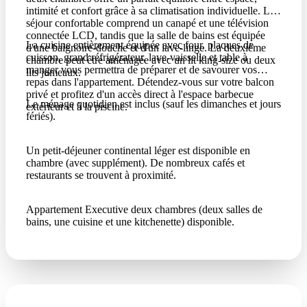
intimité et confort grâce à sa climatisation individuelle. Le
séjour confortable comprend un canapé et une télévision
connectée LCD, tandis que la salle de bains est équipée
La cuisine entièrement équipée avec four, plaques de
d'une baignoire-douche et d'un lave-linge. La deuxième
cuisson, grand réfrigérateur, lave-vaisselle et table à
chambre peut être aménagée avec un lit king-size ou deux
manger vous permettra de préparer et de savourer vos
lits jumeaux.
repas dans l'appartement. Détendez-vous sur votre balcon
privé et profitez d'un accès direct à l'espace barbecue
Le ménage quotidien est inclus (sauf les dimanches et jours
extérieur et à la piscine.
fériés).
Un petit-déjeuner continental léger est disponible en
chambre (avec supplément). De nombreux cafés et
restaurants se trouvent à proximité.
Appartement Executive deux chambres (deux salles de
bains, une cuisine et une kitchenette) disponible.