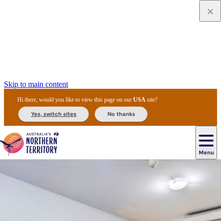
Skip to main content
Hi there, would you like to view this page on our
USA
site?
Yes, switch sites
No thanks
Menu
Navigation
principale