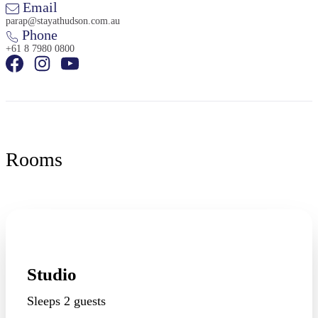
Email
Camping
et
parap@stayathudson.com.au
glamping
Phone
+61 8 7980 0800
Rooms
Studio
Sleeps 2 guests