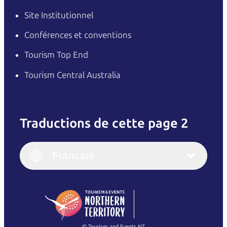
Site Institutionnel
Conférences et conventions
Tourism Top End
Tourism Central Australia
Traductions de cette page 2
English
Italiano
English (UK)
Français
Deutsch
English (US)
日本語
English
简体中文
(Singapore)
繁體中文
Français
© Tourism and Events NT