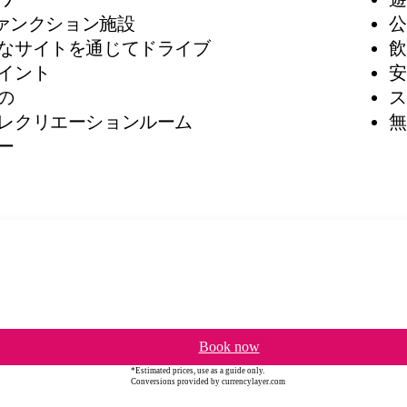
 ファンクション施設
公
なサイトを通じてドライブ
飲
イント
安
の
ス
レクリエーションルーム
無
ー
Book now
*Estimated prices, use as a guide only.
Conversions provided by currencylayer.com