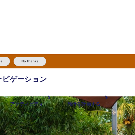
es
No thanks
ナビゲーション
アクティビティ
旅行を計画する
最も人気が高い場所
計画と予約
体験
旅行タイプ
アウトバックとアウトドア
実用的な情報
現地でしたいこと
計画ツール
地域ごとに散
検索: