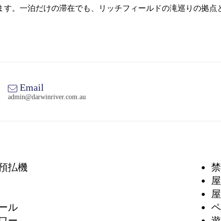
ます。一泊だけの滞在でも、リッチフィールドの滝巡りの拠点
Email
admin@darwinriver.com.au
預払機
禁
屋
屋
ール
ペ
ワー
遊