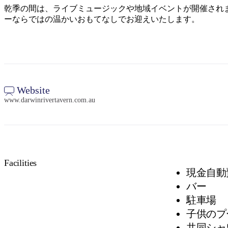
乾季の間は、ライブミュージックや地域イベントが開催され
ーならではの温かいおもてなしでお迎えいたします。
Website
www.darwinrivertavern.com.au
Facilities
現金自動
バー
駐車場
子供のプ
共同シャ