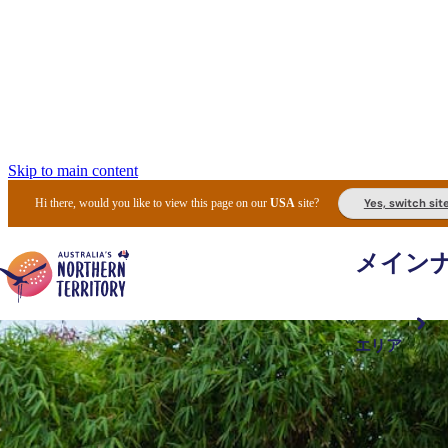
Skip to main content
Yes, switch sit
Hi there, would you like to view this page on our
USA
site?
メイン
エリア