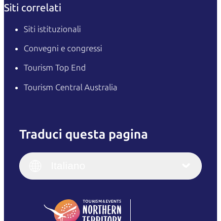
Siti correlati
Siti istituzionali
Convegni e congressi
Tourism Top End
Tourism Central Australia
Traduci questa pagina
English
Italiano
English (UK)
Italiano
Deutsch
English (US)
日本語
English
简体中文
(Singapore)