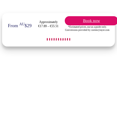
Book now
Approximately
AU
From
$29
€17.89 – €55.51
*Estimated prices, use as a guide only.
Conversions provided by currencylayer.com