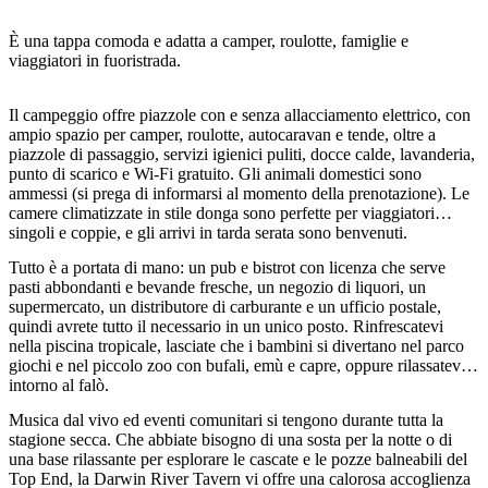
È una tappa comoda e adatta a camper, roulotte, famiglie e
viaggiatori in fuoristrada.
Cerca:
Il campeggio offre piazzole con e senza allacciamento elettrico, con
ampio spazio per camper, roulotte, autocaravan e tende, oltre a
piazzole di passaggio, servizi igienici puliti, docce calde, lavanderia,
punto di scarico e Wi-Fi gratuito. Gli animali domestici sono
Sign
ammessi (si prega di informarsi al momento della prenotazione). Le
up
camere climatizzate in stile donga sono perfette per viaggiatori
singoli e coppie, e gli arrivi in tarda serata sono benvenuti.
Tutto è a portata di mano: un pub e bistrot con licenza che serve
pasti abbondanti e bevande fresche, un negozio di liquori, un
supermercato, un distributore di carburante e un ufficio postale,
quindi avrete tutto il necessario in un unico posto. Rinfrescatevi
nella piscina tropicale, lasciate che i bambini si divertano nel parco
giochi e nel piccolo zoo con bufali, emù e capre, oppure rilassatevi
intorno al falò.
Musica dal vivo ed eventi comunitari si tengono durante tutta la
stagione secca. Che abbiate bisogno di una sosta per la notte o di
una base rilassante per esplorare le cascate e le pozze balneabili del
Top End, la Darwin River Tavern vi offre una calorosa accoglienza