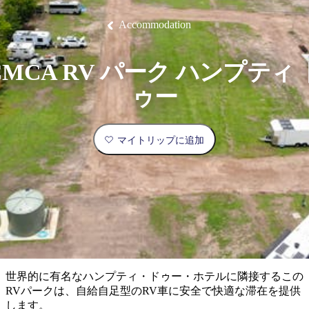
ブ
グ
ネ
ン
園
物
園
統
ィ
立
な
ル
ラ
ル
諸
釣
公
体
ズ
ン
国
旅
ナ
Accommodation
最
島
り
園
験
保
ピ
立
の
護
ン
公
コ
も
ビ
区
グ
園
ツ
人
CMCA RV パーク ハンプティ 
ゲ
体
計
気
ー
ゥー
験
画
が
シ
と
高
予
い
ョ
マイトリップに追加
約
場
旅
ン
所
行
タ
エ
イ
実
リ
プ
用
ア
ア
的
ウ
な
ト
世界的に有名なハンプティ・ドゥー・ホテルに隣接するこの
情
バ
現
RVパークは、自給自足型のRV車に安全で快適な滞在を提供
報
ッ
地
します。