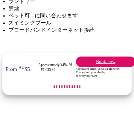
ランドリー
禁煙
ペット可 - に問い合わせます
スイミングプール
ブロードバンドインターネット接続
Book now
Approximately ¥454.26
AU
From
$5
*Estimated prices, use as a guide only.
– ¥1,635.34
Conversions provided by
currencylayer.com