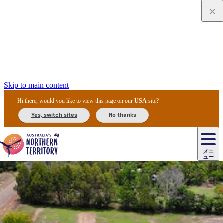
Skip to main content
Hi there, would you like to view this page on our
USA
site?
Yes, switch sites
No thanks
ジ
カ
ョ
ウ
フ
ア
ル
リ
ル
ェ
ウ
お
ル
ッ
ル/
フ
ガ
ス
ト
得
メニ
リ
カ
ト
エ
先
ー
イ
ュー
ア
テ
交
ド
な
ッ
ル
ジ
ア
住
ド
ド
リ
ィ
通
カ
ア・
プ
チ
ル
ャ/
ー
民
ダ
＆
同
ス
バ
機
カ
ア
ラ
フ
/
キ
ウ
ズ
文
宿
ー
ド
行
ス
ル
関
ド
ク
ン
ィ
ワ
ラ
デ
ャ
ェ
ロ
化
泊
ウ
リ
ツ
プ
と
＆
ゥ
テ
＆
ー
自
タ
ニ
グ
ビ
ン
ス
ッ
体
施
ィ
ン
ア
メ
リ
イ
レ
国
ィ
オ
ル
然
ル
ト
ジ
ル
ピ
ト
ク
験
設
ン
ク
ー
ン
ベ
ン
立
ビ
フ
ド
と
カ
歴
ミ
ュ
ズ・
ン
マ
グ
ン
タ
公
テ
ァ
国
野
国
史
イ
テ
ル
ア
マ
グ
ク
ズ
ト
ル
園
ィ
ー
立
生
立
と
ィ
ク
リ
ー
&
ド
公
生
公
伝
ウ
国
ー