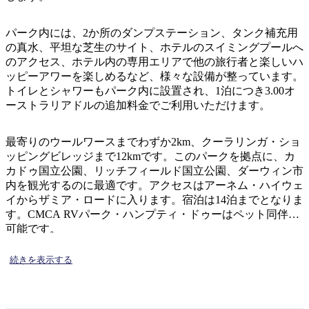
ア
ク
で
ク
と
し
パーク内には、2か所のダンプステーション、タンク補充用
テ
ア
の真水、平坦な芝生のサイト、ホテルのスイミングプールへ
た
計
ィ
のアクセス、ホテル内の専用エリアで他の旅行者と楽しいハ
ウ
い
画
ビ
ッピーアワーを楽しめるなど、様々な設備が整っています。
ト
こ
ツ
トイレとシャワーもパーク内に設置され、1泊につき3.00オ
テ
ド
と
ー
ーストラリアドルの追加料金でご利用いただけます。
ィ
ア
ル
最寄りのウールワースまでわずか2km、クーラリンガ・ショ
ッピングビレッジまで12kmです。このパークを拠点に、カ
カドゥ国立公園、リッチフィールド国立公園、ダーウィン市
地
内を観光するのに最適です。アクセスはアーネム・ハイウェ
旅
域
イからザミア・ロードに入ります。宿泊は14泊までとなりま
行
ご
す。CMCA RVパーク・ハンプティ・ドゥーはペット同伴も
を
可能です。
と
計
に
続きを表示する
画
散
す
策
る