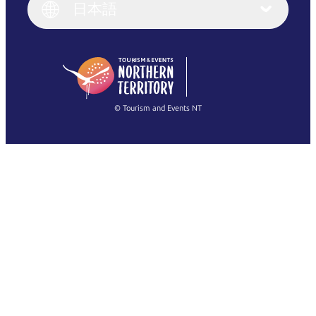
English (UK)
日本語
Deutsch
English (US)
日本語
English
简体中文
(Singapore)
繁體中文
Français
© Tourism and Events NT
すべての写真を表示