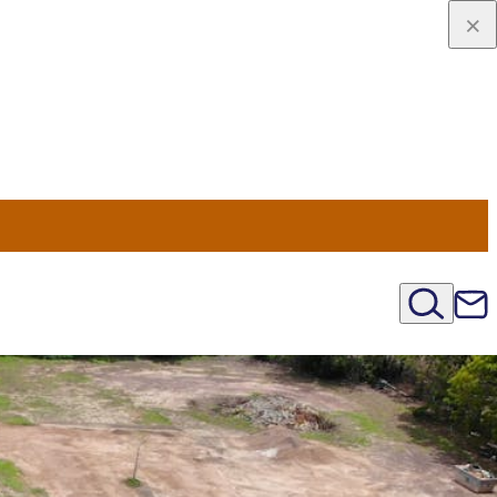
viaggio
oni