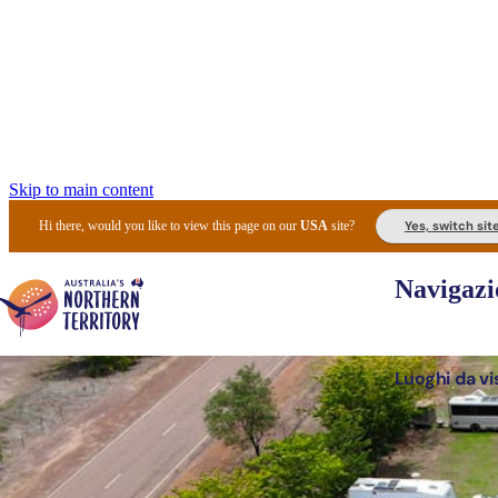
Skip to main content
Yes, switch sit
Hi there, would you like to view this page on our
USA
site?
Navigazi
Luoghi da vi
Pianifi
I l