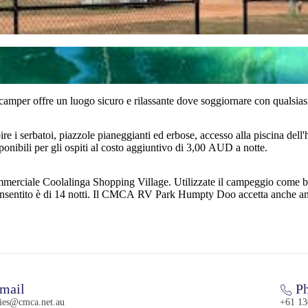
mper offre un luogo sicuro e rilassante dove soggiornare con qualsias
e i serbatoi, piazzole pianeggianti ed erbose, accesso alla piscina dell'h
isponibili per gli ospiti al costo aggiuntivo di 3,00 AUD a notte.
merciale Coolalinga Shopping Village. Utilizzate il campeggio come ba
nsentito è di 14 notti. Il CMCA RV Park Humpty Doo accetta anche an
mail
Ph
ries@cmca.net.au
+61 13