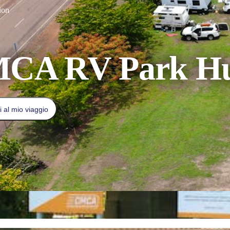
ion
CA RV Park H
 al mio viaggio