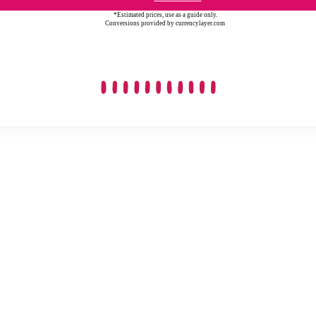
*Estimated prices, use as a guide only.
Conversions provided by currencylayer.com