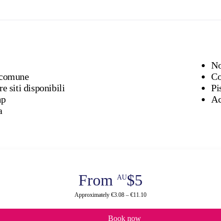
No
 comune
Co
e siti disponibili
Pi
mp
Ac
a
From
$5
AU
Approximately €3.08 – €11.10
Book now