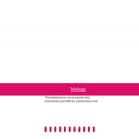
Website
*Estimated prices, use as a guide only.
Conversions provided by currencylayer.com