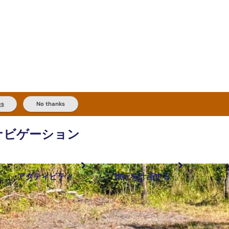
es
No thanks
ナビゲーション
アクティビティ
旅行を計画する
最も人気が高い場所
計画と予約
体験
旅行タイプ
アウトバックとアウトドア
実用的な情報
現地でしたいこと
計画ツール
地域ごとに散
検索: