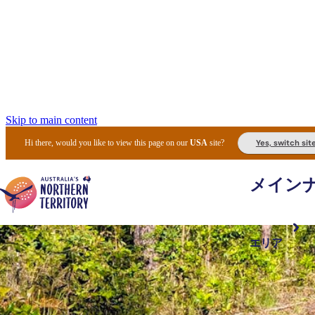
Skip to main content
Yes, switch sit
Hi there, would you like to view this page on our
USA
site?
メイン
エリア