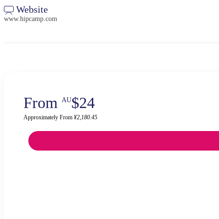
Website
www.hipcamp.com
From
$24
AU
Approximately From
¥2,180.45