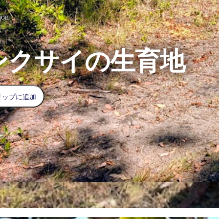
ion
ンクサイの生育地
リップに追加