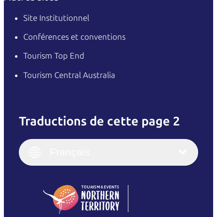
Site Institutionnel
Conférences et conventions
Tourism Top End
Tourism Central Australia
Traductions de cette page 2
English
Italiano
English (UK)
Français
Deutsch
English (US)
日本語
English
简体中文
(Singapore)
繁體中文