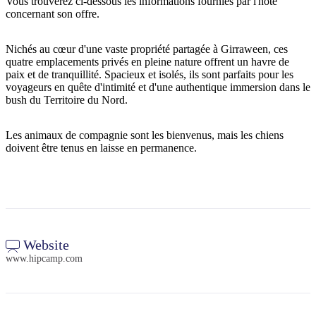
Vous trouverez ci-dessous les informations fournies par l'hôte
concernant son offre.
Nichés au cœur d'une vaste propriété partagée à Girraween, ces
Rechercher:
quatre emplacements privés en pleine nature offrent un havre de
paix et de tranquillité. Spacieux et isolés, ils sont parfaits pour les
voyageurs en quête d'intimité et d'une authentique immersion dans le
bush du Territoire du Nord.
Sign
Les animaux de compagnie sont les bienvenus, mais les chiens
up
doivent être tenus en laisse en permanence.
Website
www.hipcamp.com