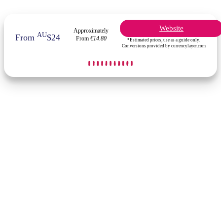
Website
Approximately
AU
From
$24
From
€14.80
*Estimated prices, use as a guide only.
Conversions provided by currencylayer.com