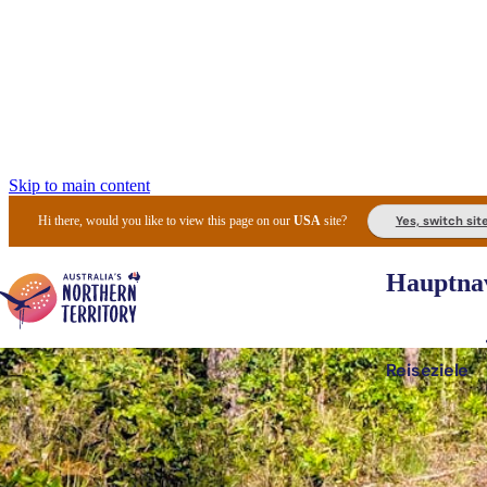
Skip to main content
Yes, switch sit
Hi there, would you like to view this page on our
USA
site?
Hauptnav
Reiseziele
Die