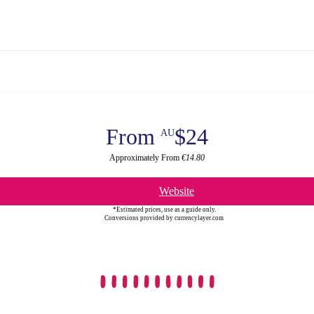
From
$24
AU
Approximately From
€14.80
Website
*Estimated prices, use as a guide only.
Conversions provided by currencylayer.com