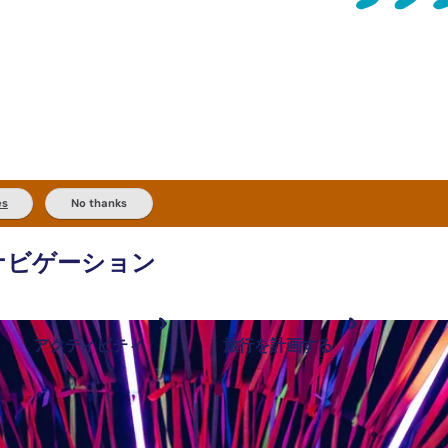
es
No thanks
ナビゲーション
アクティビティ
旅行を計画する
最も人気が高い場所
計画と予約
体験
旅行タイプ
アウトバックとアウトドア
実用的な情報
現地でしたいこと
計画ツール
地域ごとに散
検索: