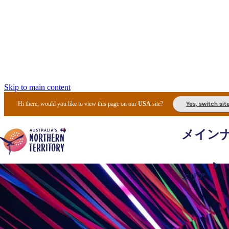
Skip to main content
Yes, switch sit
Hi there, would you like to view this page on our
USA
site?
メイン
エリア