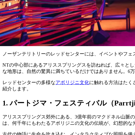
ノーザンテリトリーのレッドセンターには、イベントやフェ
NTの中心部にあるアリススプリングスを訪ねれば、広々と
な地形は、自然の驚異に満ちているだけではありません。6万
レッドセンターの多様な
アボリジニ文化
に触れる方法はたく
紹介します。
1. パートジマ・フェスティバル（Parrtjima 
アリススプリングス郊外にある、3億年前のマクドネル山脈
は、何千年にもわたるアボリジニの文化の伝統が、幻想的な
古代の物語に生命を吹き込む、インタラクティブな照明を備