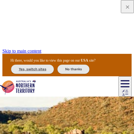
Skip to main content
Hi there, would you like to view this page on our
USA
site?
Yes, switch sites
No thanks
ジ
カ
ョ
ウ
フ
ア
ル
リ
ル
ェ
ウ
お
ル
ッ
ル/
フ
ガ
ス
ト
得
メニ
リ
カ
ト
エ
先
ー
イ
ュー
ア
テ
交
ド
な
ッ
ル
ジ
ア
住
ド
ド
リ
ィ
通
カ
ア・
プ
チ
ル
ャ/
ー
民
ダ
＆
同
ス
バ
機
カ
ア
ラ
フ
/
キ
ウ
ズ
文
宿
ー
ド
行
ス
ル
関
ド
ク
ン
ィ
ワ
ラ
デ
ャ
ェ
ロ
化
泊
ウ
リ
ツ
プ
と
＆
ゥ
テ
＆
ー
自
タ
ニ
グ
ビ
ン
ス
ッ
体
施
ィ
ン
ア
メ
リ
イ
レ
国
ィ
オ
ル
然
ル
ト
ジ
ル
ピ
ト
ク
験
設
ン
ク
ー
ン
ベ
ン
立
ビ
フ
ド
と
カ
歴
ミ
ュ
ズ・
ン
マ
グ
ン
タ
公
テ
ァ
国
野
国
史
イ
テ
ル
ア
マ
グ
ク
ズ
ト
ル
園
ィ
ー
立
生
立
と
ィ
ク
リ
ー
&
ド
公
生
公
伝
ウ
国
ー