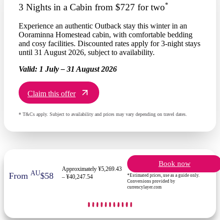
*
3 Nights in a Cabin from $727 for two
Experience an authentic Outback stay this winter in an
Ooraminna Homestead cabin, with comfortable bedding
and cosy facilities. Discounted rates apply for 3-night stays
until 31 August 2026, subject to availability.
Valid:
1 July – 31 August 2026
Claim this offer
* T&Cs apply. Subject to availability and prices may vary depending on travel dates.
Book now
Approximately ¥5,269.43
AU
From
$58
*Estimated prices, use as a guide only.
– ¥40,247.54
Conversions provided by
currencylayer.com