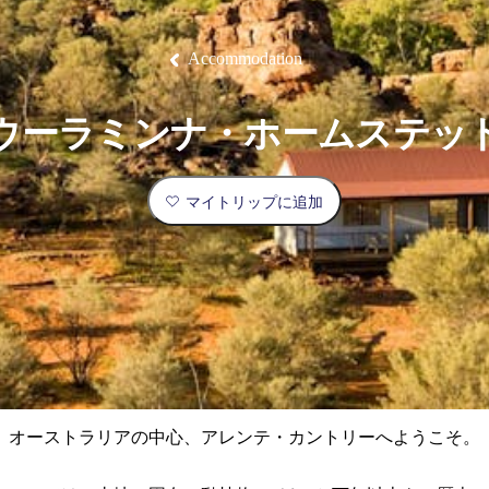
ブ
グ
ネ
ン
園
物
園
統
ィ
立
な
ル
ラ
ル
諸
釣
公
体
ズ
ン
国
旅
ナ
最
島
り
園
験
保
ピ
立
の
Accommodation
護
ン
公
コ
も
ビ
区
グ
園
ツ
人
ゲ
ウーラミンナ・ホームステッ
体
計
気
ー
験
画
が
シ
と
高
マイトリップに追加
予
い
ョ
約
場
旅
ン
所
行
タ
エ
イ
実
リ
プ
用
ア
ア
的
ウ
な
ト
オーストラリアの中心、アレンテ・カントリーへようこそ。
情
バ
現
報
ッ
地