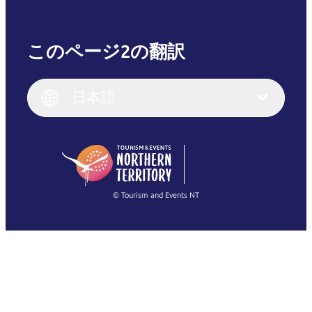
このページ2の翻訳
English
Italiano
English (UK)
日本語
Deutsch
English (US)
日本語
English
简体中文
(Singapore)
繁體中文
Français
© Tourism and Events NT
すべての写真を表示