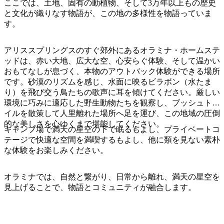
ア
ここでは、土地、固有の動植物、そして3万年以上もの歴史
ク
で
と文化が織りなす物語が、この地の多様性を物語っていま
ク
と
し
す。
テ
ア
た
計
ィ
ウ
い
画
アリススプリングスのすぐ郊外にあるオラミナ・ホームステ
ビ
ト
ッドは、赤い大地、広大な空、心安らぐ体験、そして温かい
こ
ツ
テ
おもてなしが息づく、本物のアウトバック体験ができる場所
ド
と
ー
ィ
です。砂漠のリズムを感じ、水面に映るビラボン（水たま
ア
ル
り）を飛び交う鳥たちの歌声に耳を傾けてください。厳しい
環境に巧みに適応した野生動物たちを観察し、ブッシュトレ
イルを散策して人里離れた場所へ足を運び、この地域の圧倒
的な美しさを心ゆくまで堪能してください。
地
キャンプ場で満天の星空の下で眠るもよし、プライベートコ
旅
テージで快適な空間を満喫するもよし、他に類を見ない素朴
域
行
な体験をお楽しみください。
ご
を
と
計
オラミナでは、自然と繋がり、日常から離れ、満天の星空を
に
見上げることで、物語とコミュニティが融合します。
画
散
す
策
る