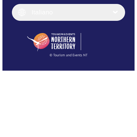
Italiano
English (UK)
Italiano
Deutsch
English (US)
日本語
English
简体中文
(Singapore)
繁體中文
Français
© Tourism and Events NT
Mostra tutte le foto