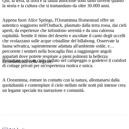
Qui, la terra, la flora e la fauna autoctone sono tanto diverse quanto
la storia e la cultura che si tramandano da oltre 30.000 anni.
Appena fuori Alice Springs, l'Ooraminna Homestead offre un
Cerca:
autentico soggiorno nell'Outback, plasmato dalla terra rossa, dai cieli
aperti, da esperienze che infondono serenità e da una calorosa
ospitalità. Sentite il ritmo del deserto e ascoltate il canto degli uccelli
che svolazzano sulle acque cristalline del billabong. Osservate la
fauna selvatica, sapientemente adattata all'ambiente ostile, e
Sign
percorrete i sentieri nella boscaglia fino a raggiungere angoli
up
appartati dove potrete respirare a pieni polmoni la bellezza
Pernottate sotto un cielo stellato nel campeggio o godetevi il comfort
incontaminata della regione.
di cottage privati per un'esperienza rustica e unica.
A Ooraminna, entrare in contatto con la natura, allontanarsi dalla
quotidianità e contemplare il cielo stellato nelle notti più intense crea
un legame speciale tra narrazione e comunità.