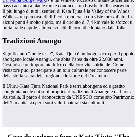
La Walpa Gorge Walk
è un sentiero roccioso che sale dolcemente,
passa accanto a piante rare e conduce a un boschetto di spearwood.
Il più lungo di tutti i sentieri di Kata Tjuta è la Valley of the Winds
Walk — un percorso di difficoltà moderata con viste mozzafiato. In
alcuni punti è molto ripido, ma il circuito di 7,4 km vale lo sforzo: ti
porta tra le cupole, attraverso letti di torrenti e lontano dalla folla.
Tradizioni Anangu
Significando “molte teste”, Kata Tjuta è un luogo sacro per il popolo
aborigeno locale Anangu, che abita l’area da oltre 22.000 anni.
Costituisce un importante fulcro della loro vita spirituale. Come
visitatore puoi partecipare a un tour culturale per conoscere parte
della storia sacra della regione e le storie del Dreamtime.
Il Uluru–Kata Tjuta National Park è terra aborigena ed è gestito
congiuntamente dai suoi proprietari tradizionali Anangu e da Parks
Australia. Il parco è riconosciuto da UNESCO come sito Patrimonio
dell’Umanità sia per i suoi valori naturali sia culturali.
Cose da vedere e fare
a Kata Tjuta / The