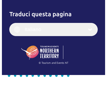
Traduci questa pagina
English
Italiano
English (UK)
Italiano
Deutsch
English (US)
日本語
English
简体中文
(Singapore)
繁體中文
Français
© Tourism and Events NT