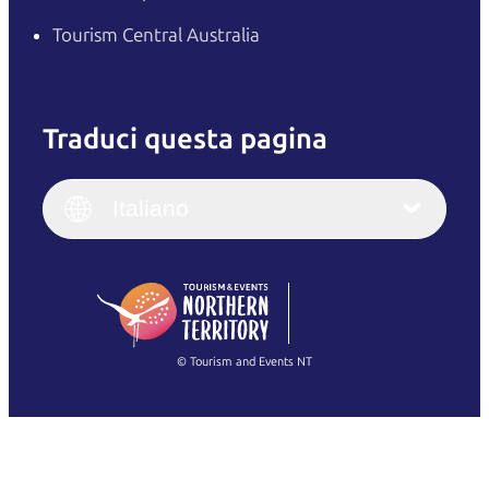
Tourism Central Australia
Traduci questa pagina
English
Italiano
English (UK)
Italiano
Deutsch
English (US)
日本語
English
简体中文
(Singapore)
繁體中文
Français
© Tourism and Events NT
Mostra tutte le foto