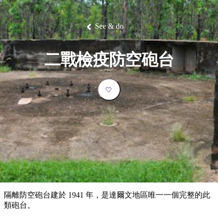
塔
營
魯
錄
魔
/
園
物
園
物
維
納
華
蘭
和
克
鬼
西
群
釣
姆
旅
卡
豪
國
大
麥
島
魚
地
游
溫
華
家
自
理
馬
克
See & do
最
體
泉
野
公
駕
必
石
古
唐
池
營
園
遊
保
克
納
受
驗
訪
護
瀑
國
規
區
布
家
歡
景
二戰檢疫防空砲台
公
劃
園
迎
點
和
目
旅
預
的
客
訂
地
類
型
必
玩
實
內
活
用
陸
動
推
資
和
薦
訊
戶
榜
隔離防空砲台建於 1941 年，是達爾文地區唯一一個完整的此
外
單
類砲台。