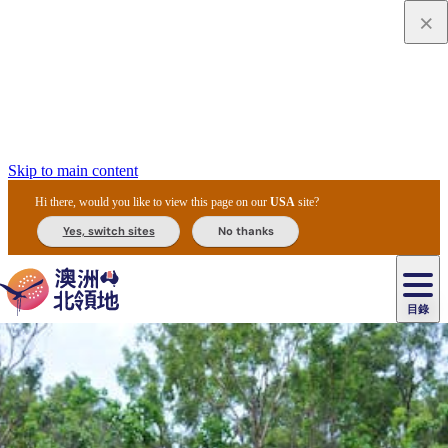
Skip to main content
Hi there, would you like to view this page on our
USA
site?
Yes, switch sites
No thanks
目錄
原
住
民
租
卡
文
愛
美
車
卡
李
自
達
化
麗
食
導
節
和
杜
戶
治
然
瓦
卡
爾
體
住
斯
攻
覽
主
慶
交
國
外
菲
和
塔
魯
茨
文
驗
宿
泉
略
團
烏
與
通
家
和
特
野
卡
歷
尼
卡
奧
魯
活
工
公
探
國
生
國
史
目
特
魯
里
魯
動
具
園
險
家
動
家
與
東
馬
露
米
/
查
公
植
公
文
提
阿
豪