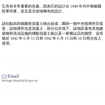
規
規
劃
劃
它具有非常重要的意義，因為它的設計在 1940 年代中期被國
按
防軍停產，並且是北領地獨有的設計。
您
工
地
的
具
區
該站點由四個圓形混凝土砲台組成，圍繞一個中央指揮所呈弧
旅
探
形，該指揮所也是混凝土，部分位於地下。該地區還有其他建
行
築物和洗浴設施的殘餘混凝土板以及一家雜誌店的牆壁。這些
索
槍於 1942 年 6 月 13 日和 1942 年 6 月 15 日和 16 日再次投入
使用。
搜
尋:
Email
heritage.branch@nt.gov.au
Sign
up