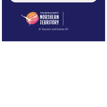
English (US)
日本語
English
简体中文
(Singapore)
繁體中文
Français
© Tourism and Events NT
Mostra tutte le foto