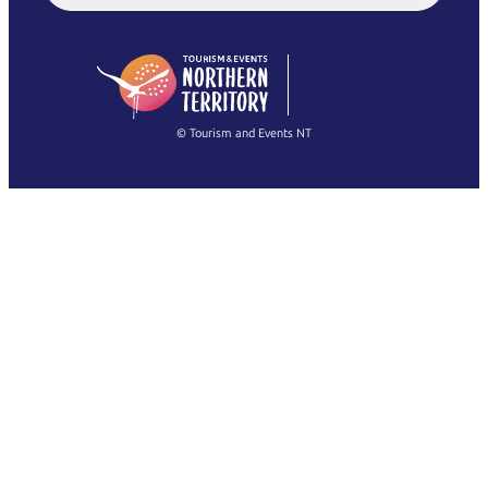
English (US)
日本語
English
简体中文
(Singapore)
繁體中文
Français
© Tourism and Events NT
Voir toutes les photos