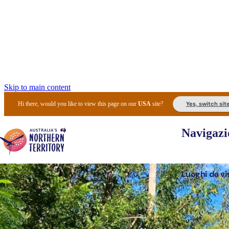
Skip to main content
Yes, switch sit
Hi there, would you like to view this page on our
USA
site?
Navigazi
Luoghi da vi
Pianifi
I l