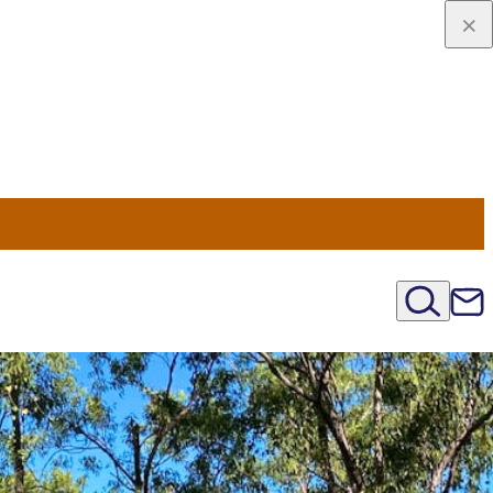
viaggio
oni