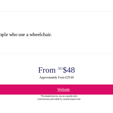
eople who use a wheelchair.
From
$48
AU
Approximately From
€29.60
Website
*Estimated prices, use as a guide only.
Conversions provided by currencylayer.com