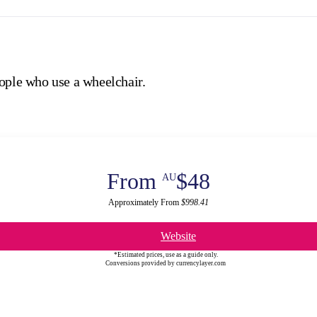
eople who use a wheelchair.
From
$48
AU
Approximately From
$998.41
Website
*Estimated prices, use as a guide only.
Conversions provided by currencylayer.com