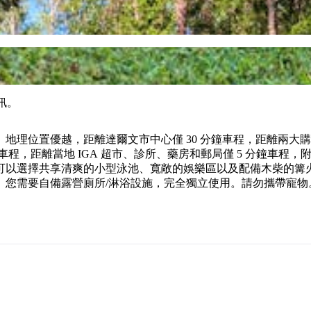
訊。
理位置優越，距離達爾文市中心僅 30 分鐘車程，距離兩大購物中
 分鐘車程，距離當地 IGA 超市、診所、藥房和郵局僅 5 分鐘
可以選擇共享清爽的小型泳池、寬敞的娛樂區以及配備木柴的篝
。您需要自備露營廁所/淋浴設施，完全獨立使用。請勿攜帶寵物