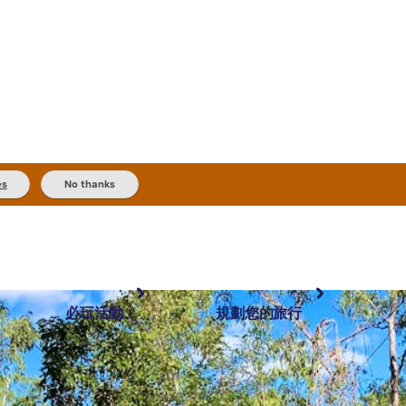
es
No thanks
必玩活動
規劃您的旅行
最受歡迎目的地
規劃和預訂
體驗
旅客類型
內陸和戶外
實用資訊
推薦榜單
規劃工具
按地區探索
搜尋: