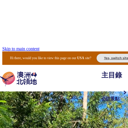
Skip to main content
Yes, switch sit
Hi there, would you like to view this page on our
USA
site?
主目錄
必訪景點