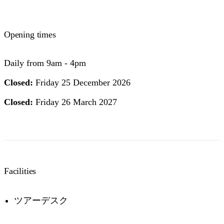
Opening times
Daily from 9am - 4pm
検
索:
Closed:
Friday 25 December 2026
Closed:
Friday 26 March 2027
Sign
up
Facilities
ツアーデスク