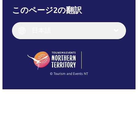
このページ2の翻訳
English
Italiano
English (UK)
日本語
Deutsch
English (US)
日本語
English
简体中文
(Singapore)
繁體中文
Français
© Tourism and Events NT
すべての写真を表示