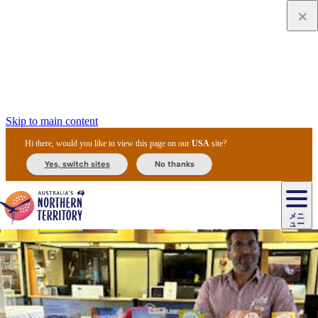
Skip to main content
Hi there, would you like to view this page on our
USA
site?
Yes, switch sites
No thanks
ジ
カ
ョ
ウ
フ
ア
ル
リ
ル
ェ
ウ
お
ル
ッ
ル/
フ
ガ
ス
ト
得
メニ
リ
カ
ト
エ
先
ー
イ
ュー
ア
テ
交
ド
な
ッ
ル
ジ
ア
住
ド
ド
リ
ィ
通
カ
ア・
プ
チ
ル
ャ/
ー
民
ダ
＆
同
ス
バ
機
カ
ア
ラ
フ
/
キ
ウ
ズ
文
宿
ー
ド
行
ス
ル
関
ド
ク
ン
ィ
ワ
ラ
デ
ャ
ェ
ロ
化
泊
ウ
リ
ツ
プ
と
＆
ゥ
テ
＆
ー
自
タ
ニ
グ
ビ
ン
ス
ッ
体
施
ィ
ン
ア
メ
リ
イ
レ
国
ィ
オ
ル
然
ル
ト
ジ
ル
ピ
ト
ク
験
設
ン
ク
ー
ン
ベ
ン
立
ビ
フ
ド
と
カ
歴
ミ
ュ
ズ・
ン
マ
グ
ン
タ
公
テ
ァ
国
野
国
史
イ
テ
ル
ア
マ
グ
ク
ズ
ト
ル
園
ィ
ー
立
生
立
と
ィ
ク
リ
ー
&
ド
公
生
公
伝
ウ
国
ー