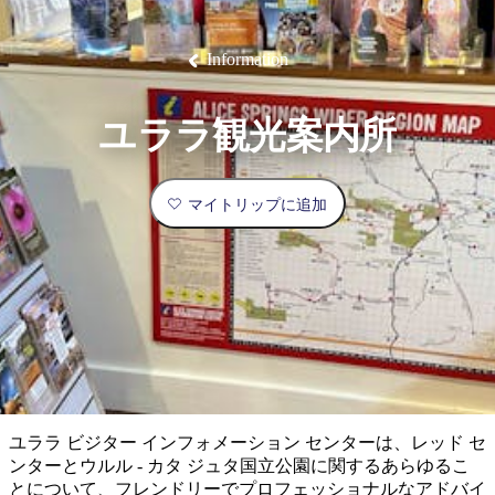
ブ
グ
ネ
ン
園
物
園
統
ィ
立
な
ル
ラ
ル
諸
釣
公
体
ズ
ン
国
旅
ナ
最
島
り
園
験
保
ピ
立
の
Information
護
ン
公
コ
も
ビ
区
グ
園
ツ
人
ゲ
ユララ観光案内所
体
計
気
ー
験
画
が
シ
と
高
マイトリップに追加
予
い
ョ
約
場
旅
ン
所
行
タ
エ
イ
実
リ
プ
用
ア
ア
的
ウ
な
ト
ユララ ビジター インフォメーション センターは、レッド セ
情
バ
現
ンターとウルル - カタ ジュタ国立公園に関するあらゆるこ
報
ッ
地
とについて、フレンドリーでプロフェッショナルなアドバイ