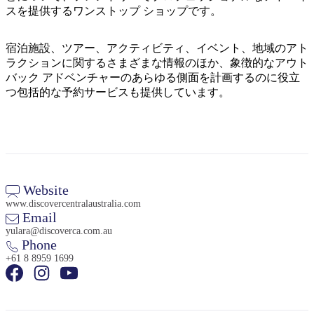
ア
ク
スを提供するワンストップ ショップです。
で
ク
と
し
テ
ア
宿泊施設、ツアー、アクティビティ、イベント、地域のアト
た
計
ィ
ラクションに関するさまざまな情報のほか、象徴的なアウト
ウ
い
画
ビ
バック アドベンチャーのあらゆる側面を計画するのに役立
ト
こ
ツ
つ包括的な予約サービスも提供しています。
テ
ド
と
ー
ィ
ア
ル
地
Website
旅
域
www.discovercentralaustralia.com
行
ご
Email
を
yulara@discoverca.com.au
と
Phone
計
に
+61 8 8959 1699
画
散
す
策
る