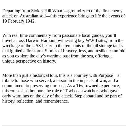
ア
ク
で
ク
Departing from Stokes Hill Wharf—ground zero of the first enemy
と
し
テ
attack on Australian soil—this experience brings to life the events of
ア
た
計
19 February 1942.
ィ
ウ
い
画
ビ
ト
こ
ツ
With real-time commentary from passionate local guides, you’ll
テ
travel across Darwin Harbour, witnessing key WWII sites, from the
ド
と
ー
ィ
wreckage of the USS Peary to the remnants of the oil storage tanks
ア
ル
that ignited a firestorm. Stories of bravery, loss, and resilience unfold
as you explore the city’s wartime past from the sea, offering a
unique perspective on history.
地
More than just a historical tour, this is a Journey with Purpose—a
旅
域
tribute to those who served, a lesson in the impacts of war, and a
commitment to preserving our past. As a Tiwi-owned experience,
行
ご
this cruise also honours the role of Tiwi coastwatchers who gave
を
と
early warnings on the day of the attack. Step aboard and be part of
計
history, reflection, and remembrance.
に
画
散
す
策
る