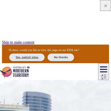
Skip to main content
Hi there, would you like to view this page on our
USA
site?
Yes, switch sites
No thanks
ジ
カ
ョ
ウ
フ
ア
ル
リ
ル
ェ
ウ
お
ル
ッ
ル/
フ
ガ
ス
ト
得
メニ
リ
カ
ト
エ
先
ー
イ
ュー
ア
テ
交
ド
な
ッ
ル
ジ
ア
住
ド
ド
リ
ィ
通
カ
ア・
プ
チ
ル
ャ/
ー
民
ダ
＆
同
ス
バ
機
カ
ア
ラ
フ
/
キ
ウ
ズ
文
宿
ー
ド
行
ス
ル
関
ド
ク
ン
ィ
ワ
ラ
デ
ャ
ェ
ロ
化
泊
ウ
リ
ツ
プ
と
＆
ゥ
テ
＆
ー
自
タ
ニ
グ
ビ
ン
ス
ッ
体
施
ィ
ン
ア
メ
リ
イ
レ
国
ィ
オ
ル
然
ル
ト
ジ
ル
ピ
ト
ク
験
設
ン
ク
ー
ン
ベ
ン
立
ビ
フ
ド
と
カ
歴
ミ
ュ
ズ・
ン
マ
グ
ン
タ
公
テ
ァ
国
野
国
史
イ
テ
ル
ア
マ
グ
ク
ズ
ト
ル
園
ィ
ー
立
生
立
と
ィ
ク
リ
ー
&
ド
公
生
公
伝
ウ
国
ー