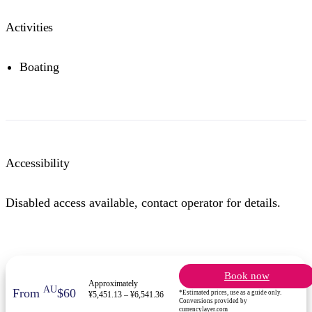
Activities
Boating
Accessibility
Disabled access available, contact operator for details.
Book now
Approximately
AU
From
$60
*Estimated prices, use as a guide only.
¥5,451.13 – ¥6,541.36
Conversions provided by
currencylayer.com