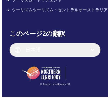
ツーリズム・トップエンド
ツーリズムツーリズム・セントラルオーストラリア
このページ2の翻訳
English
Italiano
English (UK)
日本語
Deutsch
English (US)
日本語
English
简体中文
(Singapore)
繁體中文
Français
© Tourism and Events NT
すべての写真を表示