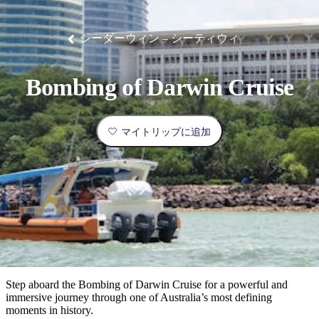
ブ
グ
ネ
ン
園
物
園
統
ィ
立
な
ル
ラ
ル
諸
釣
公
体
ズ
ン
国
旅
ナ
最
島
り
園
験
保
ピ
立
の
シーダーウィン – シーティウィ
護
ン
公
コ
も
ビ
区
グ
園
ツ
人
ゲ
Bombing of Darwin Cruise
体
計
気
ー
験
画
が
シ
と
高
マイトリップに追加
予
い
ョ
約
場
旅
ン
所
行
タ
エ
イ
実
リ
プ
用
ア
ア
的
ウ
な
ト
Step aboard the Bombing of Darwin Cruise for a powerful and
情
バ
現
immersive journey through one of Australia’s most defining
報
ッ
moments in history.
地