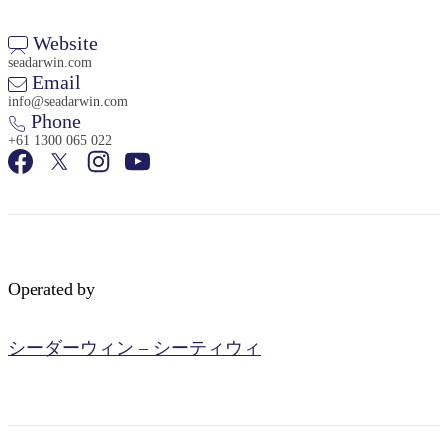
Website
seadarwin.com
Email
info@seadarwin.com
Phone
検
+61 1300 065 022
索:
Sign
up
Operated by
シーダーウィン – シーティウィ