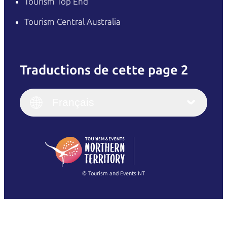
Tourism Top End
Tourism Central Australia
Traductions de cette page 2
English
Italiano
English (UK)
Français
Deutsch
English (US)
日本語
English
简体中文
(Singapore)
繁體中文
Français
© Tourism and Events NT
Voir toutes les photos