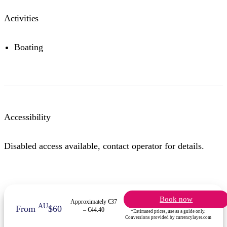
Activities
Boating
Accessibility
Disabled access available, contact operator for details.
Book now
Approximately €37
AU
From
$60
– €44.40
*Estimated prices, use as a guide only.
Conversions provided by currencylayer.com